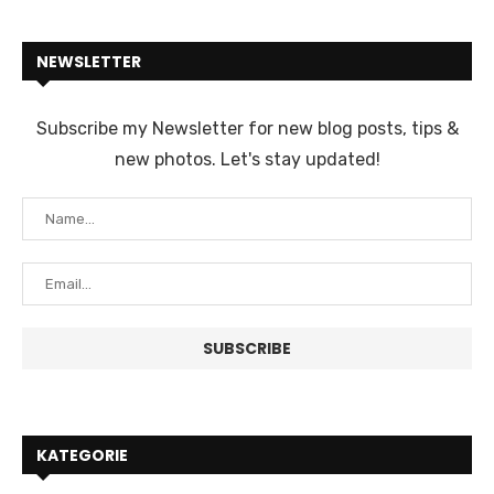
NEWSLETTER
Subscribe my Newsletter for new blog posts, tips &
new photos. Let's stay updated!
KATEGORIE