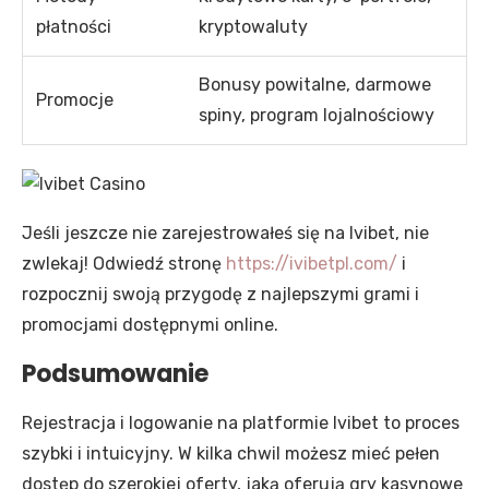
płatności
kryptowaluty
Bonusy powitalne, darmowe
Promocje
spiny, program lojalnościowy
Jeśli jeszcze nie zarejestrowałeś się na Ivibet, nie
zwlekaj! Odwiedź stronę
https://ivibetpl.com/
i
rozpocznij swoją przygodę z najlepszymi grami i
promocjami dostępnymi online.
Podsumowanie
Rejestracja i logowanie na platformie Ivibet to proces
szybki i intuicyjny. W kilka chwil możesz mieć pełen
dostęp do szerokiej oferty, jaką oferują gry kasynowe