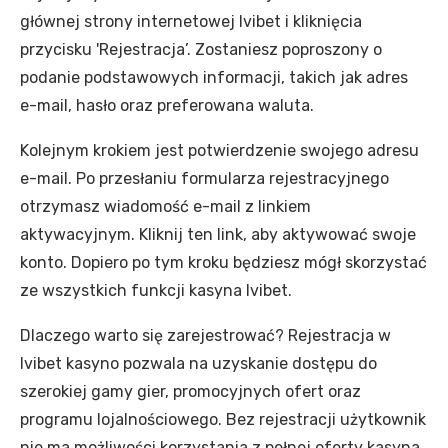
głównej strony internetowej Ivibet i kliknięcia
przycisku 'Rejestracja’. Zostaniesz poproszony o
podanie podstawowych informacji, takich jak adres
e-mail, hasło oraz preferowana waluta.
Kolejnym krokiem jest potwierdzenie swojego adresu
e-mail. Po przesłaniu formularza rejestracyjnego
otrzymasz wiadomość e-mail z linkiem
aktywacyjnym. Kliknij ten link, aby aktywować swoje
konto. Dopiero po tym kroku będziesz mógł skorzystać
ze wszystkich funkcji kasyna Ivibet.
Dlaczego warto się zarejestrować? Rejestracja w
Ivibet kasyno pozwala na uzyskanie dostępu do
szerokiej gamy gier, promocyjnych ofert oraz
programu lojalnościowego. Bez rejestracji użytkownik
nie ma możliwości korzystania z pełnej oferty kasyna,