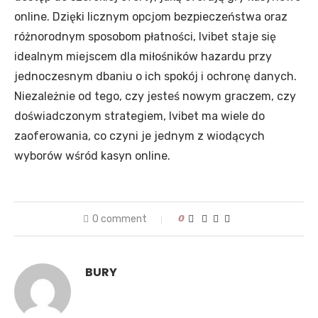
online. Dzięki licznym opcjom bezpieczeństwa oraz
różnorodnym sposobom płatności, Ivibet staje się
idealnym miejscem dla miłośników hazardu przy
jednoczesnym dbaniu o ich spokój i ochronę danych.
Niezależnie od tego, czy jesteś nowym graczem, czy
doświadczonym strategiem, Ivibet ma wiele do
zaoferowania, co czyni je jednym z wiodących
wyborów wśród kasyn online.
0 comment
0
BURY