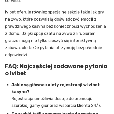
serwisu.
Ivibet oferuje również specjalne sekcje takie jak gry
na żywo, które pozwalają doświadczyć emocji z
prawdziwego kasyna bez konieczności wychodzenia
z domu. Dzięki opcji czatu na żywo z krupierami,
gracze mogą nie tylko cieszyć się interaktywną
zabawą, ale także pytania otrzymują bezpośrednie
odpowiedzi.
FAQ: Najczęściej zadawane pytania
o Ivibet
Jakie są główne zalety rejestracji w Ivibet
kasyno?
Rejestracja umożliwia dostęp do promocji,
szerokiej gamy gier oraz wsparcia klienta 24/7.
Co zrobić, jeśli zapomnę hasło do swojego