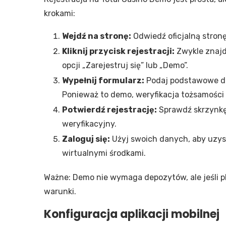
krokami:
Wejdź na stronę:
Odwiedź oficjalną stron
Kliknij przycisk rejestracji:
Zwykle znajd
opcji „Zarejestruj się” lub „Demo”.
Wypełnij formularz:
Podaj podstawowe dan
Ponieważ to demo, weryfikacja tożsamości
Potwierdź rejestrację:
Sprawdź skrzynkę
weryfikacyjny.
Zaloguj się:
Użyj swoich danych, aby uzysk
wirtualnymi środkami.
Ważne: Demo nie wymaga depozytów, ale jeśli p
warunki.
Konfiguracja aplikacji mobilnej