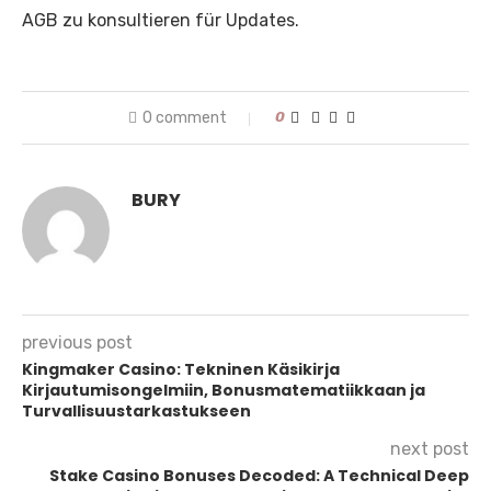
AGB zu konsultieren für Updates.
0 comment
0
BURY
previous post
Kingmaker Casino: Tekninen Käsikirja
Kirjautumisongelmiin, Bonusmatematiikkaan ja
Turvallisuustarkastukseen
next post
Stake Casino Bonuses Decoded: A Technical Deep