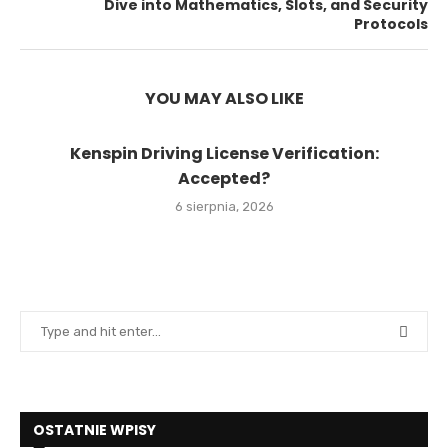
Dive into Mathematics, Slots, and Security
Protocols
YOU MAY ALSO LIKE
Kenspin Driving License Verification:
Accepted?
6 sierpnia, 2026
OSTATNIE WPISY