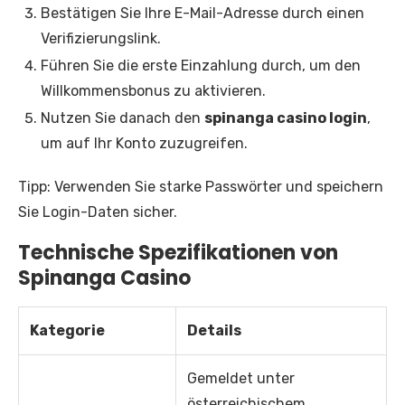
Bestätigen Sie Ihre E-Mail-Adresse durch einen
Verifizierungslink.
Führen Sie die erste Einzahlung durch, um den
Willkommensbonus zu aktivieren.
Nutzen Sie danach den
spinanga casino login
,
um auf Ihr Konto zuzugreifen.
Tipp: Verwenden Sie starke Passwörter und speichern
Sie Login-Daten sicher.
Technische Spezifikationen von
Spinanga Casino
Kategorie
Details
Gemeldet unter
österreichischem