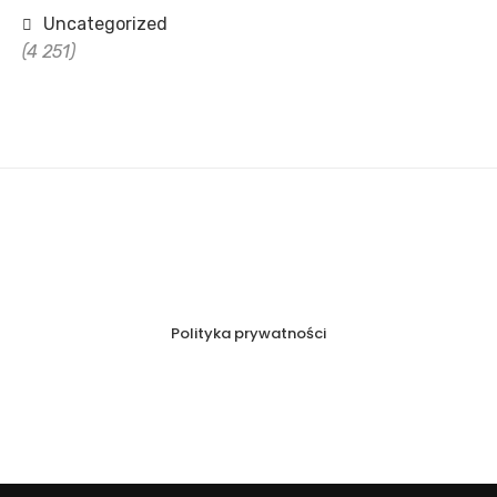
Uncategorized
(4 251)
Polityka prywatności