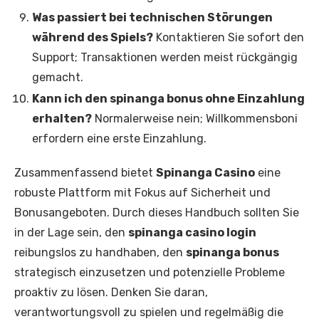
Was passiert bei technischen Störungen
während des Spiels?
Kontaktieren Sie sofort den
Support; Transaktionen werden meist rückgängig
gemacht.
Kann ich den spinanga bonus ohne Einzahlung
erhalten?
Normalerweise nein; Willkommensboni
erfordern eine erste Einzahlung.
Zusammenfassend bietet
Spinanga Casino
eine
robuste Plattform mit Fokus auf Sicherheit und
Bonusangeboten. Durch dieses Handbuch sollten Sie
in der Lage sein, den
spinanga casino login
reibungslos zu handhaben, den
spinanga bonus
strategisch einzusetzen und potenzielle Probleme
proaktiv zu lösen. Denken Sie daran,
verantwortungsvoll zu spielen und regelmäßig die