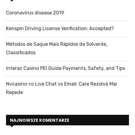
Coronavirus disease 2019
Kenspin Driving License Verification: Accepted?
Métodos de Saque Mais Rápidos da Solverde,
Classificados
Interac Casino PEI Guide Payments, Safety, and Tips
Nvcasino-ro Live Chat vs Email: Care Rezolvă Mai
Repede
NAJNOWSZE KOMENTARZE