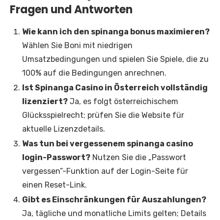
Fragen und Antworten
Wie kann ich den spinanga bonus maximieren?
Wählen Sie Boni mit niedrigen
Umsatzbedingungen und spielen Sie Spiele, die zu
100% auf die Bedingungen anrechnen.
Ist Spinanga Casino in Österreich vollständig
lizenziert?
Ja, es folgt österreichischem
Glücksspielrecht; prüfen Sie die Website für
aktuelle Lizenzdetails.
Was tun bei vergessenem spinanga casino
login-Passwort?
Nutzen Sie die „Passwort
vergessen”-Funktion auf der Login-Seite für
einen Reset-Link.
Gibt es Einschränkungen für Auszahlungen?
Ja, tägliche und monatliche Limits gelten; Details