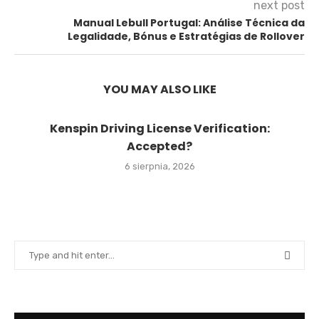
next post
Manual Lebull Portugal: Análise Técnica da
Legalidade, Bónus e Estratégias de Rollover
YOU MAY ALSO LIKE
Kenspin Driving License Verification:
Accepted?
6 sierpnia, 2026