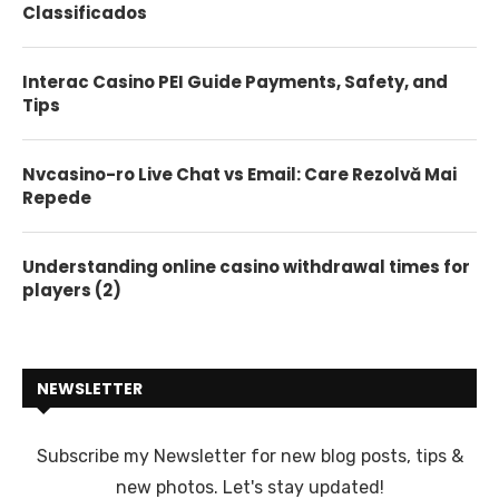
Classificados
Interac Casino PEI Guide Payments, Safety, and
Tips
Nvcasino-ro Live Chat vs Email: Care Rezolvă Mai
Repede
Understanding online casino withdrawal times for
players (2)
NEWSLETTER
Subscribe my Newsletter for new blog posts, tips &
new photos. Let's stay updated!