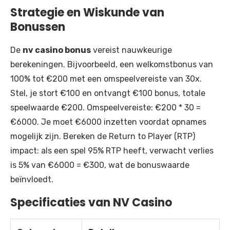
Strategie en Wiskunde van
Bonussen
De
nv casino bonus
vereist nauwkeurige
berekeningen. Bijvoorbeeld, een welkomstbonus van
100% tot €200 met een omspeelvereiste van 30x.
Stel, je stort €100 en ontvangt €100 bonus, totale
speelwaarde €200. Omspeelvereiste: €200 * 30 =
€6000. Je moet €6000 inzetten voordat opnames
mogelijk zijn. Bereken de Return to Player (RTP)
impact: als een spel 95% RTP heeft, verwacht verlies
is 5% van €6000 = €300, wat de bonuswaarde
beïnvloedt.
Specificaties van NV Casino