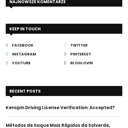
NAJNOWSZE KOMENTARZE
KEEP IN TOUCH
FACEBOOK
TWITTER
INSTAGRAM
PINTEREST
YOUTUBE
BLOGLOVIN
RECENT POSTS
Kenspin Driving License Verification: Accepted?
Métodos de Saque Mais Rápidos da Solverde,