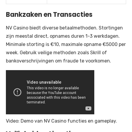
Bankzaken en Transacties
NV Casino biedt diverse betaalmethoden. Stortingen
zijn meestal direct, opnames duren 1-3 werkdagen.
Minimale storting is €10, maximale opname €5000 per
week. Gebruik veilige methoden zoals Skrill of
bankoverschrijvingen om fraude te voorkomen.
Video: Demo van NV Casino functies en gameplay.