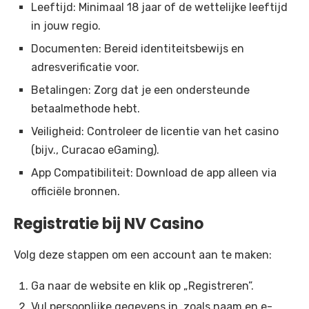
Leeftijd: Minimaal 18 jaar of de wettelijke leeftijd
in jouw regio.
Documenten: Bereid identiteitsbewijs en
adresverificatie voor.
Betalingen: Zorg dat je een ondersteunde
betaalmethode hebt.
Veiligheid: Controleer de licentie van het casino
(bijv., Curacao eGaming).
App Compatibiliteit: Download de app alleen via
officiële bronnen.
Registratie bij NV Casino
Volg deze stappen om een account aan te maken:
Ga naar de website en klik op „Registreren”.
Vul persoonlijke gegevens in, zoals naam en e-