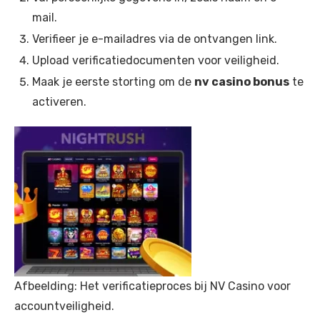
mail.
Verifieer je e-mailadres via de ontvangen link.
Upload verificatiedocumenten voor veiligheid.
Maak je eerste storting om de
nv casino bonus
te
activeren.
Afbeelding: Het verificatieproces bij NV Casino voor
accountveiligheid.