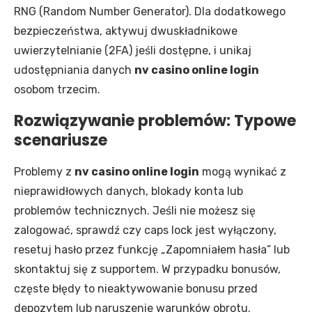
RNG (Random Number Generator). Dla dodatkowego
bezpieczeństwa, aktywuj dwuskładnikowe
uwierzytelnianie (2FA) jeśli dostępne, i unikaj
udostępniania danych
nv casino online login
osobom trzecim.
Rozwiązywanie problemów: Typowe
scenariusze
Problemy z
nv casino online login
mogą wynikać z
nieprawidłowych danych, blokady konta lub
problemów technicznych. Jeśli nie możesz się
zalogować, sprawdź czy caps lock jest wyłączony,
resetuj hasło przez funkcję „Zapomniałem hasła” lub
skontaktuj się z supportem. W przypadku bonusów,
częste błędy to nieaktywowanie bonusu przed
depozytem lub naruszenie warunków obrotu.