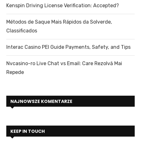
Kenspin Driving License Verification: Accepted?
Métodos de Saque Mais Rápidos da Solverde,
Classificados
Interac Casino PEI Guide Payments, Safety, and Tips
Nvcasino-ro Live Chat vs Email: Care Rezolvă Mai
Repede
NAJNOWSZE KOMENTARZE
KEEP IN TOUCH