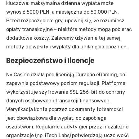
kluczowe: maksymalna dzienna wypłata może
wynosić 5000 PLN, a miesięczna do 50,000 PLN.
Przed rozpoczęciem gry, upewnij się, że rozumiesz
opłaty transakcyjne – niektóre metody mogą pobierać
dodatkowe koszty. Zalecamy używanie tej samej
metody do wpłaty i wypłaty dla uniknięcia opóźnień.
Bezpieczeństwo i licencje
Nv Casino działa pod licencją Curacao eGaming, co
zapewnia podstawowy poziom regulacji. Platforma
wykorzystuje szyfrowanie SSL 256-bit do ochrony
danych osobowych i transakcji finansowych.
Weryfikacja konta poprzez dokumenty tożsamości
jest obowiązkowa dla wypłat, co zapobiega
oszustwom. Regularne audyty gier przez niezależne
organizacje (np. iTech Labs) potwierdzają uczciwość