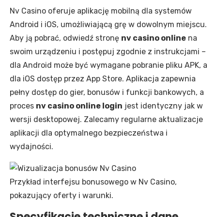
Nv Casino oferuje aplikację mobilną dla systemów
Android i iOS, umożliwiającą grę w dowolnym miejscu.
Aby ją pobrać, odwiedź stronę
nv casino online
na
swoim urządzeniu i postępuj zgodnie z instrukcjami –
dla Android może być wymagane pobranie pliku APK, a
dla iOS dostęp przez App Store. Aplikacja zapewnia
pełny dostęp do gier, bonusów i funkcji bankowych, a
proces
nv casino online login
jest identyczny jak w
wersji desktopowej. Zalecamy regularne aktualizacje
aplikacji dla optymalnego bezpieczeństwa i
wydajności.
Przykład interfejsu bonusowego w Nv Casino,
pokazujący oferty i warunki.
Specyfikacje techniczne i dane