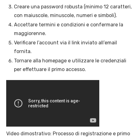
Creare una password robusta (minimo 12 caratteri,
con maiuscole, minuscole, numeri e simboli).
Accettare termini e condizioni e confermare la
maggiorenne.
Verificare l’account via il link inviato all’email
fornita.
Tornare alla homepage e utilizzare le credenziali
per effettuare il primo accesso.
Video dimostrativo: Processo di registrazione e primo