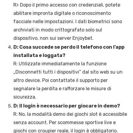
R> Dopo il primo accesso con credenziali, potete
abilitare impronta digitale o riconoscimento
facciale nelle impostazioni. I dati biometrici sono
archiviati in modo crittografato solo sul
dispositivo, non sui server Enjoybet.
D: Cosa succede se perdo il telefono con l’app
installata e loggata?
R: Utilizzate immediatamente la funzione
„Disconnetti tutti i dispositivi” dal sito web su un
altro device. Poi contattate il supporto per
segnalare la perdita e rafforzare le misure di
sicurezza.
D: Il login è necessario per giocare in demo?
R: No, la modalità demo dei giochi slot è accessibile
senza account. Per scommesse sportive live e
giochi con croupier reale, il login è obbligatorio.