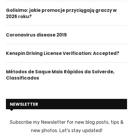
Golisimo: jakie promocje przyciągają graczy w
2026 roku?
Coronavirus disease 2019
Kenspin Driving License Verification: Accepted?
Métodos de Saque Mais Rápidos da Solverde,
Classificados
NEWSLETTER
Subscribe my Newsletter for new blog posts, tips &
new photos. Let's stay updated!