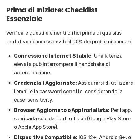
Prima di Iniziare: Checklist
Essenziale
Verificare questi elementi critici prima di qualsiasi
tentativo di accesso evita il 90% dei problemi comuni.
Connessione Internet Stabile:
Una latenza
elevata può interrompere il handshake di
autenticazione.
Credenziali Aggiornate:
Assicurarsi di utilizzare
l’email e la password corrette, considerando la
case-sensitivity.
Browser Aggiornato o App Installata:
Per l’app,
scaricarla solo da fonti ufficiali (Google Play Store
o Apple App Store).
Dispositivo Compatibile:
iOS 12+, Android 8+, o