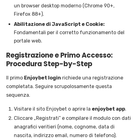
un browser desktop moderno (Chrome 90+,
Firefox 88+).
Abilitazione di JavaScript e Cookie:
Fondamentali per il corretto funzionamento del
portale web.
Registrazione e Primo Accesso:
Procedura Step-by-Step
Il primo
Enjoybet login
richiede una registrazione
completata. Seguire scrupolosamente questa
sequenza.
Visitare il sito Enjoybet o aprire la
enjoybet app
.
Cliccare „Registrati” e compilare il modulo con dati
anagrafici veritieri (nome, cognome, data di
nascita, indirizzo email, numero di telefono).