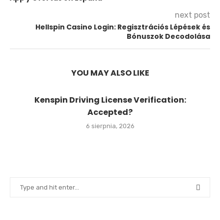
next post
Hellspin Casino Login: Regisztrációs Lépések és
Bónuszok Decodolása
YOU MAY ALSO LIKE
Kenspin Driving License Verification:
Accepted?
6 sierpnia, 2026