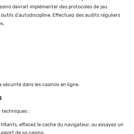
casino devrait implémenter des protocoles de jeu
utils d’autodiscipline. Effectuez des audits réguliers
es.
a sécurité dans les casinos en ligne.
s
s techniques :
ntifiants, effacez le cache du navigateur, ou essayez un
support de sg casino.