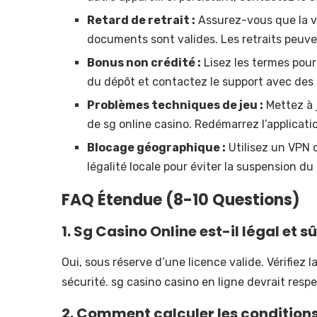
Retard de retrait :
Assurez-vous que la vé
documents sont valides. Les retraits peuve
Bonus non crédité :
Lisez les termes pour c
du dépôt et contactez le support avec des
Problèmes techniques de jeu :
Mettez à j
de sg online casino. Redémarrez l’applicatio
Blocage géographique :
Utilisez un VPN c
légalité locale pour éviter la suspension d
FAQ Étendue (8-10 Questions)
1. Sg Casino Online est-il légal et sû
Oui, sous réserve d’une licence valide. Vérifiez la
sécurité. sg casino casino en ligne devrait respe
2. Comment calculer les conditions