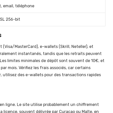
t, email, téléphone
SL 256-bit
s
t (Visa/MasterCard), e-wallets (Skrill, Neteller), et
ralement instantanés, tandis que les retraits peuvent
. Les limites minimales de dépôt sont souvent de 10€, et
r mois. Vérifiez les frais associés, car certains
, utilisez des e-wallets pour des transactions rapides
 en ligne. Le site utilise probablement un chiffrement
la licence, souvent délivrée par Curaçao ou Malte, en