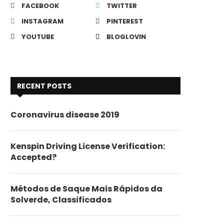
FACEBOOK
TWITTER
INSTAGRAM
PINTEREST
YOUTUBE
BLOGLOVIN
RECENT POSTS
Coronavirus disease 2019
Kenspin Driving License Verification:
Accepted?
Métodos de Saque Mais Rápidos da
Solverde, Classificados