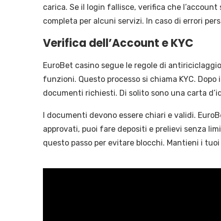
carica. Se il login fallisce, verifica che l’accou
completa per alcuni servizi. In caso di errori pers
Verifica dell’Account e KYC
EuroBet casino segue le regole di antiriciclaggio.
funzioni. Questo processo si chiama KYC. Dopo il 
documenti richiesti. Di solito sono una carta d’i
I documenti devono essere chiari e validi. EuroB
approvati, puoi fare depositi e prelievi senza lim
questo passo per evitare blocchi. Mantieni i tuoi