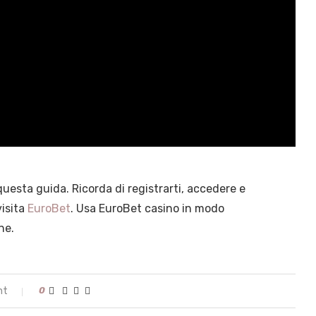
questa guida. Ricorda di registrarti, accedere e
visita
EuroBet
. Usa EuroBet casino in modo
ne.
nt
0