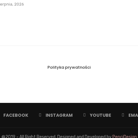
ierpnia, 2026
Polityka prywatności
FACEBOOK
INSTAGRAM
YOUTUBE
EMA
@2019 - All Right Reserved. Designed and Developed by
PenciDesign