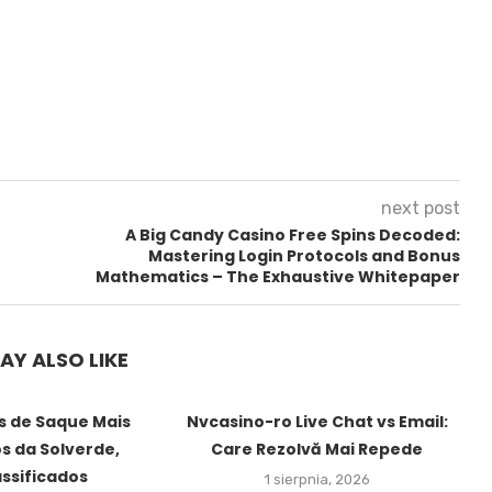
next post
A Big Candy Casino Free Spins Decoded:
Mastering Login Protocols and Bonus
Mathematics – The Exhaustive Whitepaper
AY ALSO LIKE
 de Saque Mais
Nvcasino-ro Live Chat vs Email:
s da Solverde,
Care Rezolvă Mai Repede
assificados
1 sierpnia, 2026