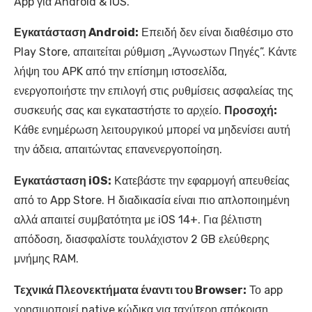
App για Android & iOS.
Εγκατάσταση Android:
Επειδή δεν είναι διαθέσιμο στο
Play Store, απαιτείται ρύθμιση „Άγνωστων Πηγές”. Κάντε
λήψη του APK από την επίσημη ιστοσελίδα,
ενεργοποιήστε την επιλογή στις ρυθμίσεις ασφαλείας της
συσκευής σας και εγκαταστήστε το αρχείο.
Προσοχή:
Κάθε ενημέρωση λειτουργικού μπορεί να μηδενίσει αυτή
την άδεια, απαιτώντας επανενεργοποίηση.
Εγκατάσταση iOS:
Κατεβάστε την εφαρμογή απευθείας
από το App Store. Η διαδικασία είναι πιο απλοποιημένη
αλλά απαιτεί συμβατότητα με iOS 14+. Για βέλτιστη
απόδοση, διασφαλίστε τουλάχιστον 2 GB ελεύθερης
μνήμης RAM.
Τεχνικά Πλεονεκτήματα έναντι του Browser:
Το app
χρησιμοποιεί native κώδικα για ταχύτερη απόκριση,