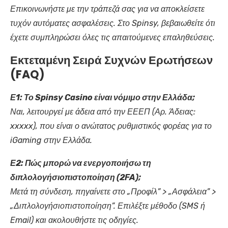
Επικοινωνήστε με την τράπεζά σας για να αποκλείσετε
τυχόν αυτόματες ασφαλέσεις. Στο Spinsy, βεβαιωθείτε ότι
έχετε συμπληρώσει όλες τις απαιτούμενες επαληθεύσεις.
Εκτεταμένη Σειρά Συχνών Ερωτήσεων
(FAQ)
Ε1: Το Spinsy Casino είναι νόμιμο στην Ελλάδα;
Ναι, λειτουργεί με άδεια από την ΕΕΕΠ (Αρ. Άδειας:
xxxxx), που είναι ο ανώτατος ρυθμιστικός φορέας για το
iGaming στην Ελλάδα.
Ε2: Πώς μπορώ να ενεργοποιήσω τη
διπλολογήσιοπιστοποίηση (2FA);
Μετά τη σύνδεση, πηγαίνετε στο „Προφίλ” > „Ασφάλεια” >
„Διπλολογήσιοπιστοποίηση”. Επιλέξτε μέθοδο (SMS ή
Email) και ακολουθήστε τις οδηγίες.