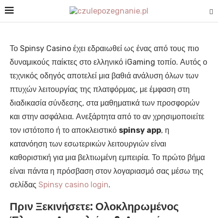
Το Spinsy Casino έχει εδραιωθεί ως ένας από τους πιο
δυναμικούς παίκτες στο ελληνικό iGaming τοπίο. Αυτός ο
τεχνικός οδηγός αποτελεί μια βαθιά ανάλυση όλων των
πτυχών λειτουργίας της πλατφόρμας, με έμφαση στη
διαδικασία σύνδεσης, στα μαθηματικά των προσφορών
και στην ασφάλεια. Ανεξάρτητα από το αν χρησιμοποιείτε
τον ιστότοπο ή το αποκλειστικό
spinsy app
, η
κατανόηση των εσωτερικών λειτουργιών είναι
καθοριστική για μια βελτιωμένη εμπειρία. Το πρώτο βήμα
είναι πάντα η πρόσβαση στον λογαριασμό σας μέσω της
σελίδας
Spinsy casino login
.
Πριν Ξεκινήσετε: Ολοκληρωμένος