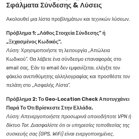
Σφάλματα Σύνδεσης & Λύσεις
Ακολουθεί μια λίστα προβλημάτων και τεχνικών λύσεων.
Πρόβλημα 1: „Λάθος Στοιχεία Σύνδεσης” ή
„Ξεχασμένος Κωδικός”.
Λύση:
Χρησιμοποιήστε τη λειτουργία „Απώλεια
Κωδικού”. Θα λάβετε ένα σύνδεσμο επαναφοράς στο
email σας. Εάν το email δεν εμφανίζεται, ελέγξτε τον
φάκελο ανεπιθύμητης αλληλογραφίας και προσθέστε τον
πελάτη στο „Ασφαλής Λίστα”.
Πρόβλημα 2: Το Geo-Location Check Αποτυγχάνει
Παρά Το Ότι Βρίσκεστε Στην Ελλάδα.
Λύση: Απενεργοποιήστε προσωρινά οποιοδήποτε VPN ή
δίκτυο Tor. Διασφαλίστε ότι οι υπηρεσίες τοποθεσίας της
συσκευής σας (GPS, WiFi) είναι ενεργοποιημένες.