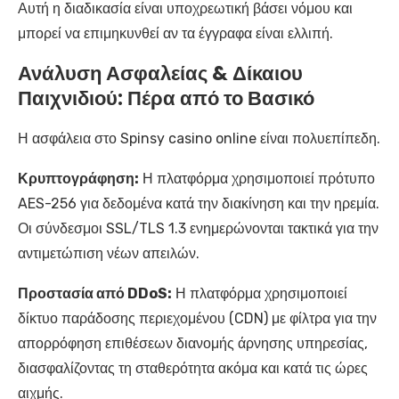
Αυτή η διαδικασία είναι υποχρεωτική βάσει νόμου και
μπορεί να επιμηκυνθεί αν τα έγγραφα είναι ελλιπή.
Ανάλυση Ασφαλείας & Δίκαιου
Παιχνιδιού: Πέρα από το Βασικό
Η ασφάλεια στο Spinsy casino online είναι πολυεπίπεδη.
Κρυπτογράφηση:
Η πλατφόρμα χρησιμοποιεί πρότυπο
AES-256 για δεδομένα κατά την διακίνηση και την ηρεμία.
Οι σύνδεσμοι SSL/TLS 1.3 ενημερώνονται τακτικά για την
αντιμετώπιση νέων απειλών.
Προστασία από DDoS:
Η πλατφόρμα χρησιμοποιεί
δίκτυο παράδοσης περιεχομένου (CDN) με φίλτρα για την
απορρόφηση επιθέσεων διανομής άρνησης υπηρεσίας,
διασφαλίζοντας τη σταθερότητα ακόμα και κατά τις ώρες
αιχμής.