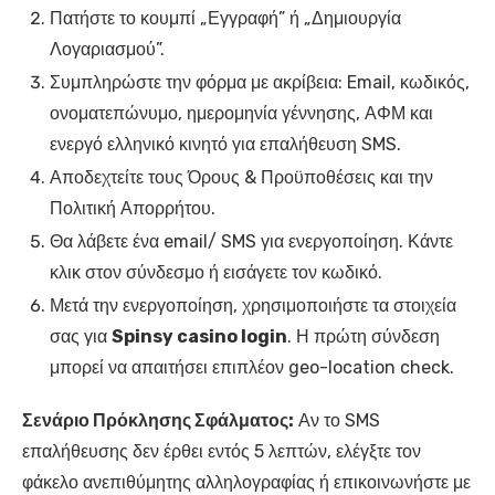
Πατήστε το κουμπί „Εγγραφή” ή „Δημιουργία
Λογαριασμού”.
Συμπληρώστε την φόρμα με ακρίβεια: Email, κωδικός,
ονοματεπώνυμο, ημερομηνία γέννησης, ΑΦΜ και
ενεργό ελληνικό κινητό για επαλήθευση SMS.
Αποδεχτείτε τους Όρους & Προϋποθέσεις και την
Πολιτική Απορρήτου.
Θα λάβετε ένα email/ SMS για ενεργοποίηση. Κάντε
κλικ στον σύνδεσμο ή εισάγετε τον κωδικό.
Μετά την ενεργοποίηση, χρησιμοποιήστε τα στοιχεία
σας για
Spinsy casino login
. Η πρώτη σύνδεση
μπορεί να απαιτήσει επιπλέον geo-location check.
Σενάριο Πρόκλησης Σφάλματος:
Αν το SMS
επαλήθευσης δεν έρθει εντός 5 λεπτών, ελέγξτε τον
φάκελο ανεπιθύμητης αλληλογραφίας ή επικοινωνήστε με