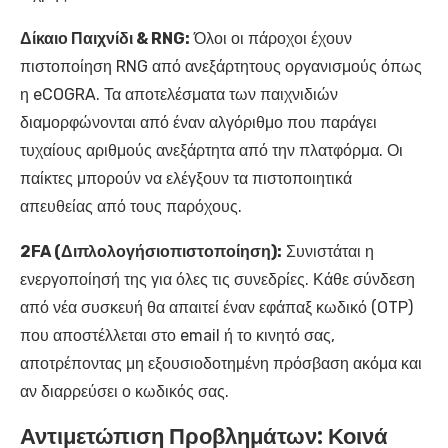
Δίκαιο Παιχνίδι & RNG:
Όλοι οι πάροχοι έχουν
πιστοποίηση RNG από ανεξάρτητους οργανισμούς όπως
η eCOGRA. Τα αποτελέσματα των παιχνιδιών
διαμορφώνονται από έναν αλγόριθμο που παράγει
τυχαίους αριθμούς ανεξάρτητα από την πλατφόρμα. Οι
παίκτες μπορούν να ελέγξουν τα πιστοποιητικά
απευθείας από τους παρόχους.
2FA (Διπλολογήσιοπιστοποίηση):
Συνιστάται η
ενεργοποίησή της για όλες τις συνεδρίες. Κάθε σύνδεση
από νέα συσκευή θα απαιτεί έναν εφάπαξ κωδικό (OTP)
που αποστέλλεται στο email ή το κινητό σας,
αποτρέποντας μη εξουσιοδοτημένη πρόσβαση ακόμα και
αν διαρρεύσει ο κωδικός σας.
Αντιμετώπιση Προβλημάτων: Κοινά