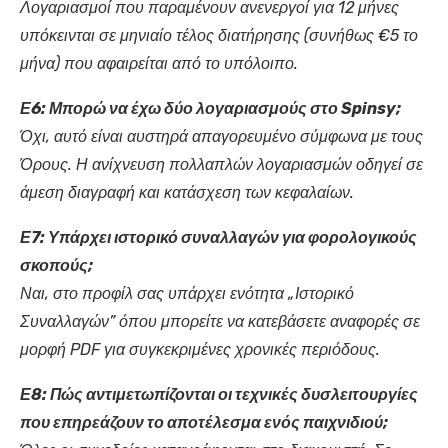
Λογαριασμοί που παραμένουν ανενεργοί για 12 μήνες
υπόκεινται σε μηνιαίο τέλος διατήρησης (συνήθως €5 το
μήνα) που αφαιρείται από το υπόλοιπο.
Ε6: Μπορώ να έχω δύο λογαριασμούς στο Spinsy;
Όχι, αυτό είναι αυστηρά απαγορευμένο σύμφωνα με τους
Όρους. Η ανίχνευση πολλαπλών λογαριασμών οδηγεί σε
άμεση διαγραφή και κατάσχεση των κεφαλαίων.
Ε7: Υπάρχει ιστορικό συναλλαγών για φορολογικούς
σκοπούς;
Ναι, στο προφίλ σας υπάρχει ενότητα „Ιστορικό
Συναλλαγών” όπου μπορείτε να κατεβάσετε αναφορές σε
μορφή PDF για συγκεκριμένες χρονικές περιόδους.
Ε8: Πώς αντιμετωπίζονται οι τεχνικές δυσλειτουργίες
που επηρεάζουν το αποτέλεσμα ενός παιχνιδιού;