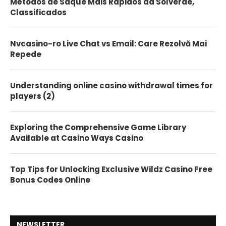
Métodos de Saque Mais Rápidos da Solverde,
Classificados
Nvcasino-ro Live Chat vs Email: Care Rezolvă Mai
Repede
Understanding online casino withdrawal times for
players (2)
Exploring the Comprehensive Game Library
Available at Casino Ways Casino
Top Tips for Unlocking Exclusive Wildz Casino Free
Bonus Codes Online
NEWSLETTER