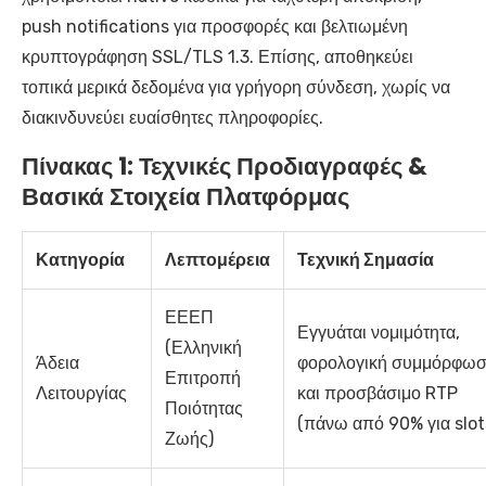
push notifications για προσφορές και βελτιωμένη
κρυπτογράφηση SSL/TLS 1.3. Επίσης, αποθηκεύει
τοπικά μερικά δεδομένα για γρήγορη σύνδεση, χωρίς να
διακινδυνεύει ευαίσθητες πληροφορίες.
Πίνακας 1: Τεχνικές Προδιαγραφές &
Βασικά Στοιχεία Πλατφόρμας
Κατηγορία
Λεπτομέρεια
Τεχνική Σημασία
ΕΕΕΠ
Εγγυάται νομιμότητα,
(Ελληνική
Άδεια
φορολογική συμμόρφω
Επιτροπή
Λειτουργίας
και προσβάσιμο RTP
Ποιότητας
(πάνω από 90% για slots
Ζωής)