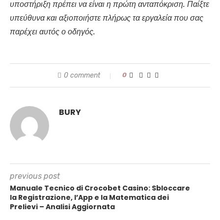
υποστήριξη πρέπει να είναι η πρώτη ανταπόκριση. Παίξτε
υπεύθυνα και αξιοποιήστε πλήρως τα εργαλεία που σας
παρέχει αυτός ο οδηγός.
0 comment
0
BURY
previous post
Manuale Tecnico di Crocobet Casino: Sbloccare
la Registrazione, l’App e la Matematica dei
Prelievi – Analisi Aggiornata