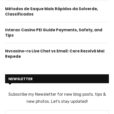
Métodos de Saque Mais Rápidos da Solverde,
Classificados
Interac Casino PEI Guide Payments, Safety, and
Tips
Nvcasino-ro Live Chat vs Email: Care Rezolvă Mai
Repede
NEWSLETTER
Subscribe my Newsletter for new blog posts, tips &
new photos. Let's stay updated!