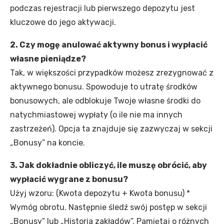
podczas rejestracji lub pierwszego depozytu jest
kluczowe do jego aktywacji.
2. Czy mogę anulować aktywny bonus i wypłacić
własne pieniądze?
Tak, w większości przypadków możesz zrezygnować z
aktywnego bonusu. Spowoduje to utratę środków
bonusowych, ale odblokuje Twoje własne środki do
natychmiastowej wypłaty (o ile nie ma innych
zastrzeżeń). Opcja ta znajduje się zazwyczaj w sekcji
„Bonusy” na koncie.
3. Jak dokładnie obliczyć, ile muszę obrócić, aby
wypłacić wygrane z bonusu?
Użyj wzoru: (Kwota depozytu + Kwota bonusu) *
Wymóg obrotu. Następnie śledź swój postęp w sekcji
„Bonusy” lub „Historia zakładów”. Pamiętaj o różnych