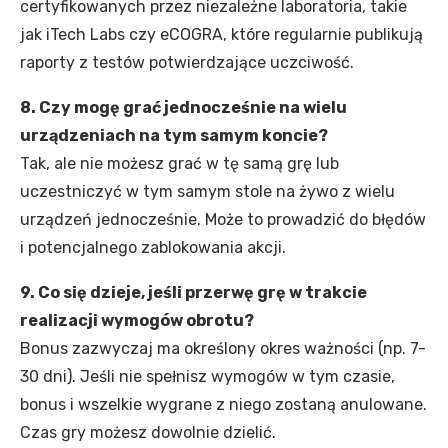
certyfikowanych przez niezależne laboratoria, takie
jak iTech Labs czy eCOGRA, które regularnie publikują
raporty z testów potwierdzające uczciwość.
8. Czy mogę grać jednocześnie na wielu
urządzeniach na tym samym koncie?
Tak, ale nie możesz grać w tę samą grę lub
uczestniczyć w tym samym stole na żywo z wielu
urządzeń jednocześnie. Może to prowadzić do błędów
i potencjalnego zablokowania akcji.
9. Co się dzieje, jeśli przerwę grę w trakcie
realizacji wymogów obrotu?
Bonus zazwyczaj ma określony okres ważności (np. 7-
30 dni). Jeśli nie spełnisz wymogów w tym czasie,
bonus i wszelkie wygrane z niego zostaną anulowane.
Czas gry możesz dowolnie dzielić.