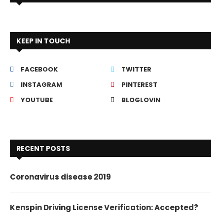
KEEP IN TOUCH
FACEBOOK
TWITTER
INSTAGRAM
PINTEREST
YOUTUBE
BLOGLOVIN
RECENT POSTS
Coronavirus disease 2019
Kenspin Driving License Verification: Accepted?