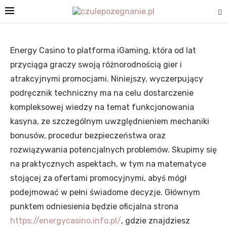
Energy Casino to platforma iGaming, która od lat
przyciąga graczy swoją różnorodnością gier i
atrakcyjnymi promocjami. Niniejszy, wyczerpujący
podręcznik techniczny ma na celu dostarczenie
kompleksowej wiedzy na temat funkcjonowania
kasyna, ze szczególnym uwzględnieniem mechaniki
bonusów, procedur bezpieczeństwa oraz
rozwiązywania potencjalnych problemów. Skupimy się
na praktycznych aspektach, w tym na matematyce
stojącej za ofertami promocyjnymi, abyś mógł
podejmować w pełni świadome decyzje. Głównym
punktem odniesienia będzie oficjalna strona
https://energycasino.info.pl/
, gdzie znajdziesz