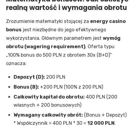
realną wartość i wymagania obrotu
Zrozumienie matematyki stojącej za
energy casino
bonus
jest niezbędne do jego efektywnego
wykorzystania. Głównym parametrem jest
wymóg
obrotu (wagering requirement)
. Oferta typu
„100% bonus do 500 PLN z obrotem 30x (B+D)”
oznacza:
Depozyt (D):
200 PLN
Bonus (B):
+200 PLN (100% z 200 PLN)
Całkowity kapitał do obrotu:
400 PLN (200
własnych + 200 bonusowych)
Wymagany całkowity obrót:
(Bonus + Depozyt)
* Współczynnik = 400 PLN * 30 =
12 000 PLN
.