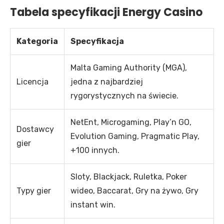
Tabela specyfikacji Energy Casino
Kategoria
Specyfikacja
Malta Gaming Authority (MGA),
Licencja
jedna z najbardziej
rygorystycznych na świecie.
NetEnt, Microgaming, Play’n GO,
Dostawcy
Evolution Gaming, Pragmatic Play,
gier
+100 innych.
Sloty, Blackjack, Ruletka, Poker
Typy gier
wideo, Baccarat, Gry na żywo, Gry
instant win.