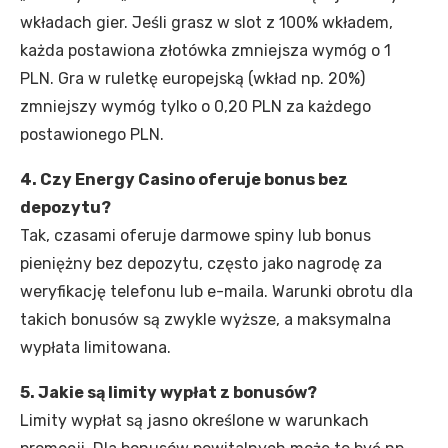
wkładach gier. Jeśli grasz w slot z 100% wkładem,
każda postawiona złotówka zmniejsza wymóg o 1
PLN. Gra w ruletkę europejską (wkład np. 20%)
zmniejszy wymóg tylko o 0,20 PLN za każdego
postawionego PLN.
4. Czy Energy Casino oferuje bonus bez
depozytu?
Tak, czasami oferuje darmowe spiny lub bonus
pieniężny bez depozytu, często jako nagrodę za
weryfikację telefonu lub e-maila. Warunki obrotu dla
takich bonusów są zwykle wyższe, a maksymalna
wypłata limitowana.
5. Jakie są limity wypłat z bonusów?
Limity wypłat są jasno określone w warunkach