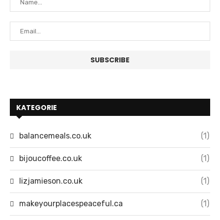
KATEGORIE
balancemeals.co.uk
(1)
bijoucoffee.co.uk
(1)
lizjamieson.co.uk
(1)
makeyourplacespeaceful.ca
(1)