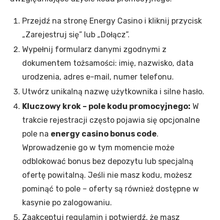
Przejdź na stronę Energy Casino i kliknij przycisk
„Zarejestruj się” lub „Dołącz”.
Wypełnij formularz danymi zgodnymi z
dokumentem tożsamości: imię, nazwisko, data
urodzenia, adres e-mail, numer telefonu.
Utwórz unikalną nazwę użytkownika i silne hasło.
Kluczowy krok – pole kodu promocyjnego:
W
trakcie rejestracji często pojawia się opcjonalne
pole na
energy casino bonus code
.
Wprowadzenie go w tym momencie może
odblokować bonus bez depozytu lub specjalną
ofertę powitalną. Jeśli nie masz kodu, możesz
pominąć to pole – oferty są również dostępne w
kasynie po zalogowaniu.
Zaakceptuj regulamin i potwierdź, że masz