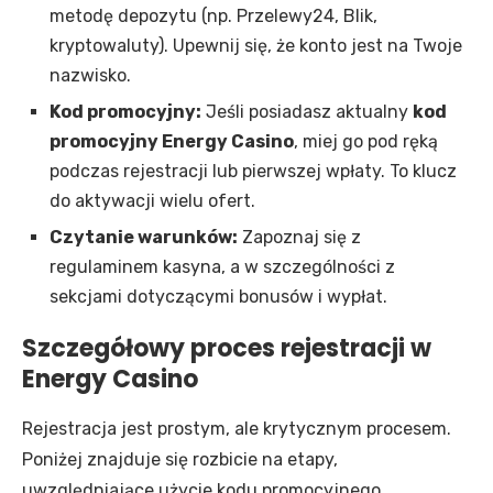
metodę depozytu (np. Przelewy24, Blik,
kryptowaluty). Upewnij się, że konto jest na Twoje
nazwisko.
Kod promocyjny:
Jeśli posiadasz aktualny
kod
promocyjny Energy Casino
, miej go pod ręką
podczas rejestracji lub pierwszej wpłaty. To klucz
do aktywacji wielu ofert.
Czytanie warunków:
Zapoznaj się z
regulaminem kasyna, a w szczególności z
sekcjami dotyczącymi bonusów i wypłat.
Szczegółowy proces rejestracji w
Energy Casino
Rejestracja jest prostym, ale krytycznym procesem.
Poniżej znajduje się rozbicie na etapy,
uwzględniające użycie kodu promocyjnego.