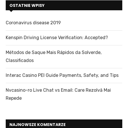
OSTATNIE WPISY
Coronavirus disease 2019
Kenspin Driving License Verification: Accepted?
Métodos de Saque Mais Rápidos da Solverde,
Classificados
Interac Casino PEI Guide Payments, Safety, and Tips
Nvcasino-ro Live Chat vs Email: Care Rezolvă Mai
Repede
NAJNOWSZE KOMENTARZE