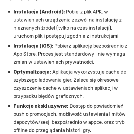
Instalacja (Android):
Pobierz plik APK, w
ustawieniach urządzenia zezwól na instalację z
nieznanych źródeł (tylko na czas instalacji),
uruchom plik i postępuj zgodnie z instrukcjami.
Instalacja (iOS):
Pobierz aplikację bezpośrednio z
App Store. Proces jest standardowy i nie wymaga
zmian w ustawieniach prywatności.
Optymalizacja:
Aplikacja wykorzystuje cache do
szybszego ładowania gier. Zaleca się okresowe
czyszczenie cache w ustawieniach aplikacji w
przypadku błędów graficznych.
Funkcje ekskluzywne:
Dostęp do powiadomień
push o promocjach, możliwość ustawienia limitów
depozytów/sesji bezpośrednio w appce, oraz tryb
offline do przeglądania historii gry.