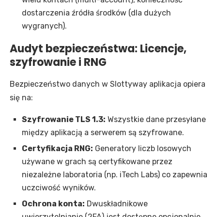
dostarczenia źródła środków (dla dużych
wygranych).
Audyt bezpieczeństwa: Licencje,
szyfrowanie i RNG
Bezpieczeństwo danych w Slottyway aplikacja opiera
się na:
Szyfrowanie TLS 1.3:
Wszystkie dane przesyłane
między aplikacją a serwerem są szyfrowane.
Certyfikacja RNG:
Generatory liczb losowych
używane w grach są certyfikowane przez
niezależne laboratoria (np. iTech Labs) co zapewnia
uczciwość wyników.
Ochrona konta:
Dwuskładnikowe
uwierzytelnianie (2FA) jest dostępne opcjonalnie.