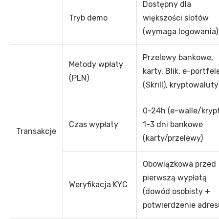
Dostępny dla
Tryb demo
większości slotów
(wymaga logowania)
Przelewy bankowe,
Metody wpłaty
karty, Blik, e-portfel
(PLN)
(Skrill), kryptowaluty
0-24h (e-walle/krypt
Czas wypłaty
1-3 dni bankowe
Transakcje
(karty/przelewy)
Obowiązkowa przed
pierwszą wypłatą
Weryfikacja KYC
(dowód osobisty +
potwierdzenie adres