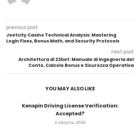
previous post
Jeetcity Casino Technical Analysis: Mastering
Login Fixes, Bonus Math, and Security Protocols
next post
Architettura di 22bet: Manuale di Ingegneria del
Conto, Calcolo Bonus e Sicurezza Operativa
YOU MAY ALSO LIKE
Kenspin Driving License Verification:
Accepted?
6 sierpnia, 2026