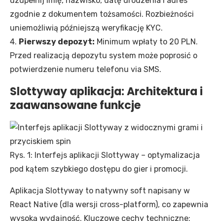
uzupełnij imię, nazwisko, datę urodzenia i adres
zgodnie z dokumentem tożsamości. Rozbieżności
uniemożliwią późniejszą weryfikację KYC.
4.
Pierwszy depozyt:
Minimum wpłaty to 20 PLN.
Przed realizacją depozytu system może poprosić o
potwierdzenie numeru telefonu via SMS.
Slottyway aplikacja: Architektura i
zaawansowane funkcje
Rys. 1: Interfejs aplikacji Slottyway – optymalizacja
pod kątem szybkiego dostępu do gier i promocji.
Aplikacja Slottyway to natywny soft napisany w
React Native (dla wersji cross-platform), co zapewnia
wysoką wydajność. Kluczowe cechy techniczne: