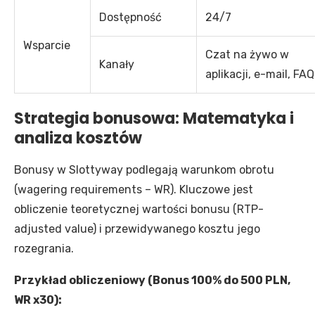
Dostępność
24/7
Wsparcie
Czat na żywo w
Kanały
aplikacji, e-mail, FAQ
Strategia bonusowa: Matematyka i
analiza kosztów
Bonusy w Slottyway podlegają warunkom obrotu
(wagering requirements – WR). Kluczowe jest
obliczenie teoretycznej wartości bonusu (RTP-
adjusted value) i przewidywanego kosztu jego
rozegrania.
Przykład obliczeniowy (Bonus 100% do 500 PLN,
WR x30):