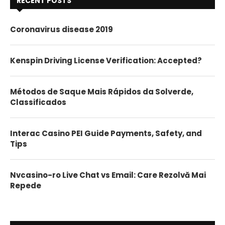
RECENT POSTS
Coronavirus disease 2019
Kenspin Driving License Verification: Accepted?
Métodos de Saque Mais Rápidos da Solverde,
Classificados
Interac Casino PEI Guide Payments, Safety, and
Tips
Nvcasino-ro Live Chat vs Email: Care Rezolvă Mai
Repede