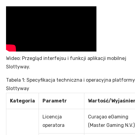
Wideo: Przegląd interfejsu i funkcji aplikacji mobilnej
Slottyway.
Tabela 1: Specyfikacja techniczna i operacyjna platformy
Slottyway
Kategoria
Parametr
Wartość/Wyjaśnie
Licencja
Curaçao eGaming
operatora
(Master Gaming N.V.)