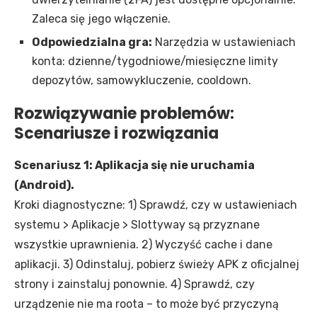
Zaleca się jego włączenie.
Odpowiedzialna gra:
Narzędzia w ustawieniach
konta: dzienne/tygodniowe/miesięczne limity
depozytów, samowykluczenie, cooldown.
Rozwiązywanie problemów:
Scenariusze i rozwiązania
Scenariusz 1: Aplikacja się nie uruchamia
(Android).
Kroki diagnostyczne: 1) Sprawdź, czy w ustawieniach
systemu > Aplikacje > Slottyway są przyznane
wszystkie uprawnienia. 2) Wyczyść cache i dane
aplikacji. 3) Odinstaluj, pobierz świeży APK z oficjalnej
strony i zainstaluj ponownie. 4) Sprawdź, czy
urządzenie nie ma roota – to może być przyczyną