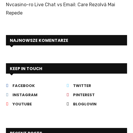
Nvcasino-ro Live Chat vs Email: Care Rezolvă Mai
Repede
NAJNOWSZE KOMENTARZE
KEEP IN TOUCH
FACEBOOK
TWITTER
INSTAGRAM
PINTEREST
YOUTUBE
BLOGLOVIN