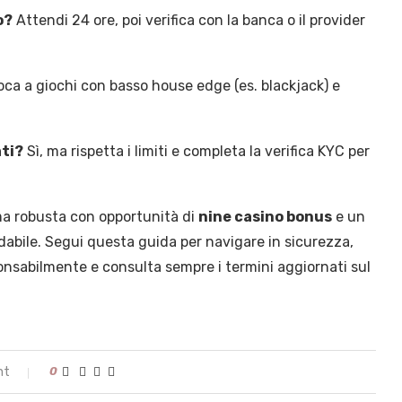
o?
Attendi 24 ore, poi verifica con la banca o il provider
ca a giochi con basso house edge (es. blackjack) e
ati?
Sì, ma rispetta i limiti e completa la verifica KYC per
ma robusta con opportunità di
nine casino bonus
e un
abile. Segui questa guida per navigare in sicurezza,
sponsabilmente e consulta sempre i termini aggiornati sul
nt
0