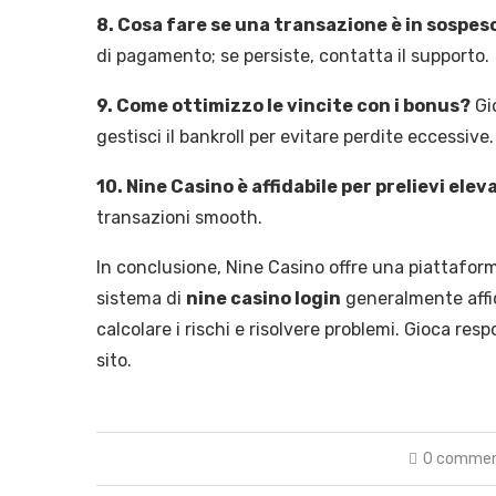
8. Cosa fare se una transazione è in sospes
di pagamento; se persiste, contatta il supporto.
9. Come ottimizzo le vincite con i bonus?
Gio
gestisci il bankroll per evitare perdite eccessive.
10. Nine Casino è affidabile per prelievi elev
transazioni smooth.
In conclusione, Nine Casino offre una piattafor
sistema di
nine casino login
generalmente affid
calcolare i rischi e risolvere problemi. Gioca re
sito.
0 comme