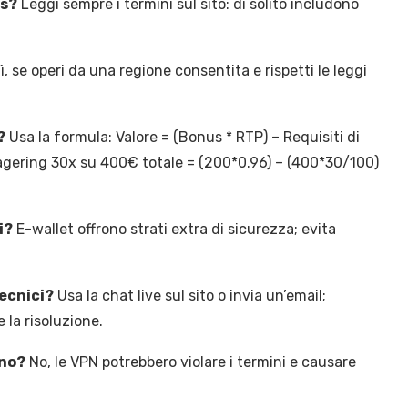
us
?
Leggi sempre i termini sul sito: di solito includono
ì, se operi da una regione consentita e rispetti le leggi
?
Usa la formula: Valore = (Bonus * RTP) – Requisiti di
ering 30x su 400€ totale = (200*0.96) – (400*30/100)
i?
E-wallet offrono strati extra di sicurezza; evita
tecnici?
Usa la chat live sul sito o invia un’email;
 la risoluzione.
ino?
No, le VPN potrebbero violare i termini e causare