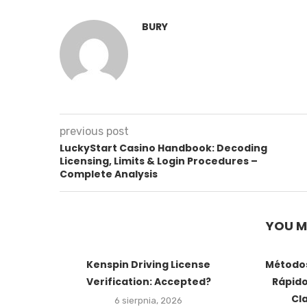
BURY
previous post
LuckyStart Casino Handbook: Decoding
Licensing, Limits & Login Procedures –
Complete Analysis
YOU M
Kenspin Driving License
Métodos
Verification: Accepted?
Rápido
Cl
6 sierpnia, 2026