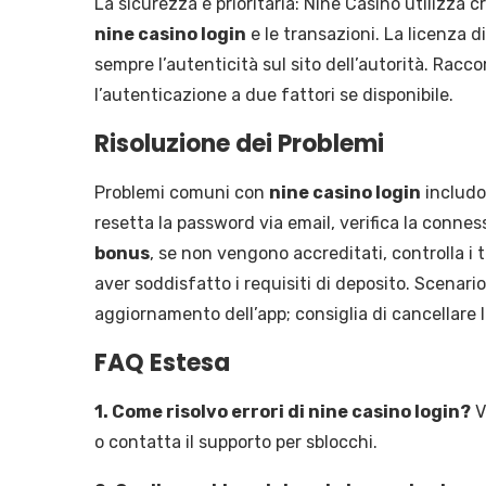
La sicurezza è prioritaria: Nine Casino utilizza c
nine casino login
e le transazioni. La licenza d
sempre l’autenticità sul sito dell’autorità. Rac
l’autenticazione a due fattori se disponibile.
Risoluzione dei Problemi
Problemi comuni con
nine casino login
includon
resetta la password via email, verifica la connes
bonus
, se non vengono accreditati, controlla i t
aver soddisfatto i requisiti di deposito. Scenar
aggiornamento dell’app; consiglia di cancellare l
FAQ Estesa
1. Come risolvo errori di
nine casino login
?
V
o contatta il supporto per sblocchi.