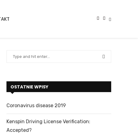
TAKT
OSTATNIE WPISY
Coronavirus disease 2019
Kenspin Driving License Verification:
Accepted?