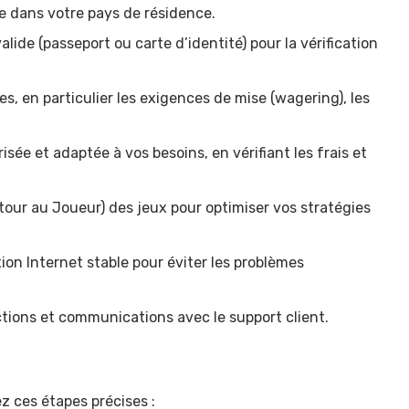
gne dans votre pays de résidence.
lide (passeport ou carte d’identité) pour la vérification
s, en particulier les exigences de mise (wagering), les
ée et adaptée à vos besoins, en vérifiant les frais et
tour au Joueur) des jeux pour optimiser vos stratégies
ion Internet stable pour éviter les problèmes
tions et communications avec le support client.
z ces étapes précises :