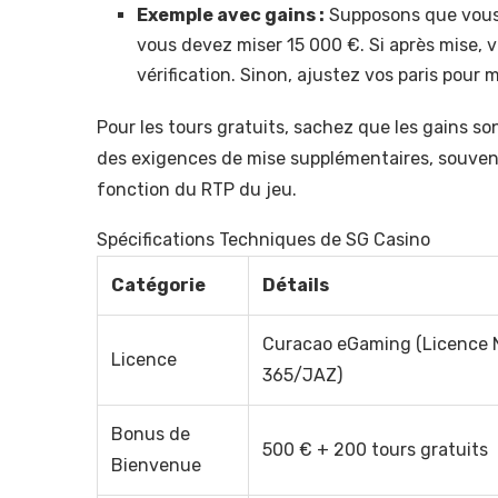
Exemple avec gains :
Supposons que vous g
vous devez miser 15 000 €. Si après mise, v
vérification. Sinon, ajustez vos paris pour m
Pour les tours gratuits, sachez que les gains 
des exigences de mise supplémentaires, souvent
fonction du RTP du jeu.
Spécifications Techniques de SG Casino
Catégorie
Détails
Curacao eGaming (Licence 
Licence
365/JAZ)
Bonus de
500 € + 200 tours gratuits
Bienvenue