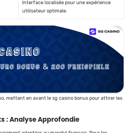
Interface localisée pour une expérience
utilisateur optimale.
no, mettant en avant le sg casino bonus pour attirer les
s : Analyse Approfondie
paiement adaptées au marché français. Pour les