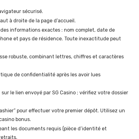
navigateur sécurisé.
aut à droite de la page d’accueil.
c des informations exactes : nom complet, date de
phone et pays de résidence. Toute inexactitude peut
se robuste, combinant lettres, chiffres et caractères
tique de confidentialité après les avoir lues
ur le lien envoyé par SG Casino ; vérifiez votre dossier
shier” pour effectuer votre premier dépôt. Utilisez un
 casino bonus.
eant les documents requis (pièce d’identité et
etraits.