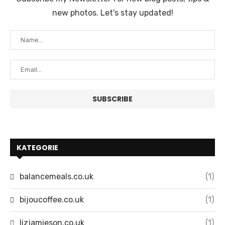
new photos. Let's stay updated!
KATEGORIE
balancemeals.co.uk
(1)
bijoucoffee.co.uk
(1)
lizjamieson.co.uk
(1)