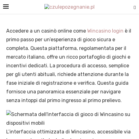
Accedere a un casinò online come
Wincasino login
è il
primo passo per un’esperienza di gioco sicura e
completa. Questa piattaforma, regolamentata per il
mercato italiano, offre un ricco portafoglio di giochi e
incentivi dedicati. La procedura di accesso, semplice
per gli utenti abituali, richiede attenzione durante la
fase iniziale di registrazione e verifica. Questa guida
fornisce una panoramica essenziale per navigare
senza intoppi dal primo ingresso al primo prelievo.
L’interfaccia ottimizzata di Wincasino, accessibile via