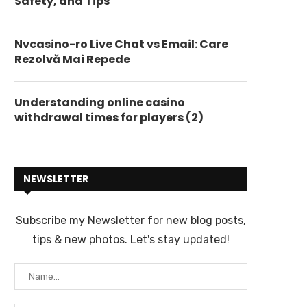
Safety, and Tips
Nvcasino-ro Live Chat vs Email: Care
Rezolvă Mai Repede
Understanding online casino
withdrawal times for players (2)
NEWSLETTER
Subscribe my Newsletter for new blog posts,
tips & new photos. Let's stay updated!