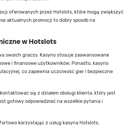
mocji oferowanych przez Hotslots, które mogą zwiększyć
ie aktualnych promocji to dobry sposób na
niczne w Hotslots
twa swoich graczy. Kasyno stosuje zaawansowane
bowe i finansowe użytkowników. Ponadto, kasyno
ulacyjnej, co zapewnia uczciwość gier i bezpieczne
ontaktować się z działem obsługi klienta, który jest
est gotowy odpowiedzieć na wszelkie pytania i
ortowo korzystając z usług kasyna Hotslots.