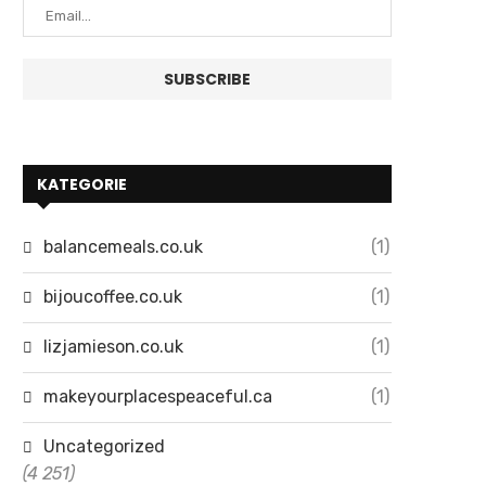
KATEGORIE
balancemeals.co.uk
(1)
bijoucoffee.co.uk
(1)
lizjamieson.co.uk
(1)
makeyourplacespeaceful.ca
(1)
Uncategorized
(4 251)