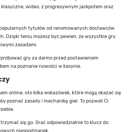
jak klasyczne, wideo, z progresywnym jackpotem oraz
a popularnych tytułów od renomowanych dostawców
ech. Dzięki temu możesz być pewien, że wszystkie gry
zciwymi zasadami.
ypróbować gry za darmo przed postawieniem
obem na poznanie nowości w kasynie.
czy
em online, oto kilka wskazówek, które mogą okazać się
y poznać zasady i mechanikę gier. To pozwoli Ci
siebie.
 trzymać się go. Grać odpowiedzialnie to klucz do
sowych niespodzianek.