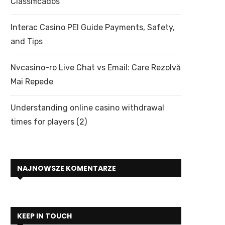
Classificados
Interac Casino PEI Guide Payments, Safety,
and Tips
Nvcasino-ro Live Chat vs Email: Care Rezolvă
Mai Repede
Understanding online casino withdrawal
times for players (2)
NAJNOWSZE KOMENTARZE
KEEP IN TOUCH