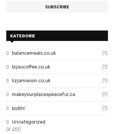
KATEGORIE
balancemeals.co.uk
(1)
bijoucoffee.co.uk
(1)
lizjamieson.co.uk
(1)
makeyourplacespeaceful.ca
(1)
public
(1)
Uncategorized
(4 251)