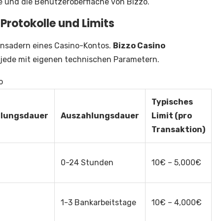
ele und die Benutzeroberfläche von Bizzo.
Protokolle und Limits
ensadern eines Casino-Kontos.
Bizzo Casino
 jede mit eigenen technischen Parametern.
o
Typisches
hlungsdauer
Auszahlungsdauer
Limit (pro
Transaktion)
0-24 Stunden
10€ – 5,000€
1-3 Bankarbeitstage
10€ – 4,000€