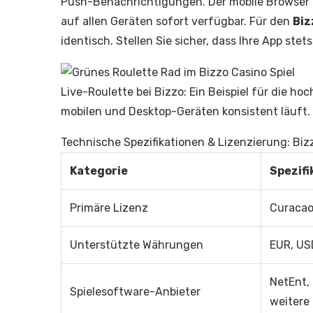
Push-Benachrichtigungen. Der mobile Browser hi
auf allen Geräten sofort verfügbar. Für den
Biz
identisch. Stellen Sie sicher, dass Ihre App st
Live-Roulette bei Bizzo: Ein Beispiel für die h
mobilen und Desktop-Geräten konsistent läuft.
Technische Spezifikationen & Lizenzierung: Biz
Kategorie
Spezifi
Primäre Lizenz
Curacao
Unterstützte Währungen
EUR, US
NetEnt,
Spielesoftware-Anbieter
weitere