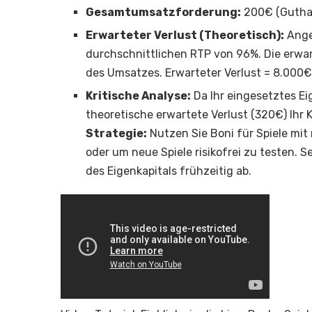
Gesamtumsatzforderung:
200€ (Guthab
Erwarteter Verlust (Theoretisch):
Ange
durchschnittlichen RTP von 96%. Die erwar
des Umsatzes. Erwarteter Verlust = 8.000€
Kritische Analyse:
Da Ihr eingesetztes Ei
theoretische erwartete Verlust (320€) Ihr Ka
Strategie:
Nutzen Sie Boni für Spiele mit
oder um neue Spiele risikofrei zu testen. S
des Eigenkapitals frühzeitig ab.