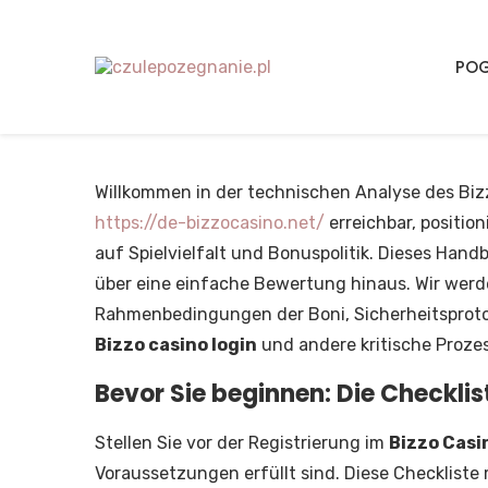
POG
Willkommen in der technischen Analyse des Bizz
https://de-bizzocasino.net/
erreichbar, positio
auf Spielvielfalt und Bonuspolitik. Dieses Han
über eine einfache Bewertung hinaus. Wir werd
Rahmenbedingungen der Boni, Sicherheitsprotok
Bizzo casino login
und andere kritische Proze
Bevor Sie beginnen: Die Checklis
Stellen Sie vor der Registrierung im
Bizzo Casi
Voraussetzungen erfüllt sind. Diese Checkliste 