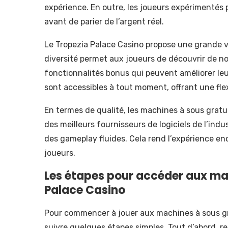
expérience. En outre, les joueurs expérimentés
avant de parier de l’argent réel.
Le Tropezia Palace Casino propose une grande va
diversité permet aux joueurs de découvrir de n
fonctionnalités bonus qui peuvent améliorer leu
sont accessibles à tout moment, offrant une flexi
En termes de qualité, les machines à sous gratu
des meilleurs fournisseurs de logiciels de l’ind
des gameplay fluides. Cela rend l’expérience en
joueurs.
Les étapes pour accéder aux mac
Palace Casino
Pour commencer à jouer aux machines à sous grat
suivre quelques étapes simples. Tout d’abord, r