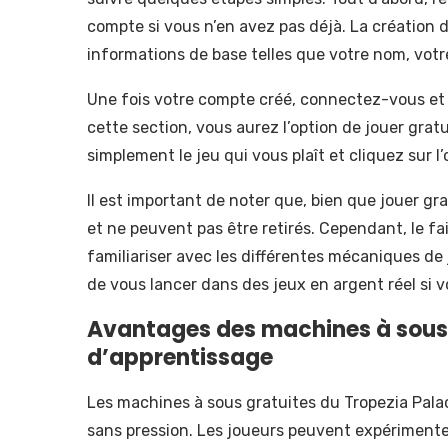
compte si vous n’en avez pas déjà. La création
informations de base telles que votre nom, votr
Une fois votre compte créé, connectez-vous et 
cette section, vous aurez l’option de jouer grat
simplement le jeu qui vous plaît et cliquez sur l
Il est important de noter que, bien que jouer gra
et ne peuvent pas être retirés. Cependant, le f
familiariser avec les différentes mécaniques de
de vous lancer dans des jeux en argent réel si v
Avantages des machines à sous 
d’apprentissage
Les machines à sous gratuites du Tropezia Pala
sans pression. Les joueurs peuvent expériment