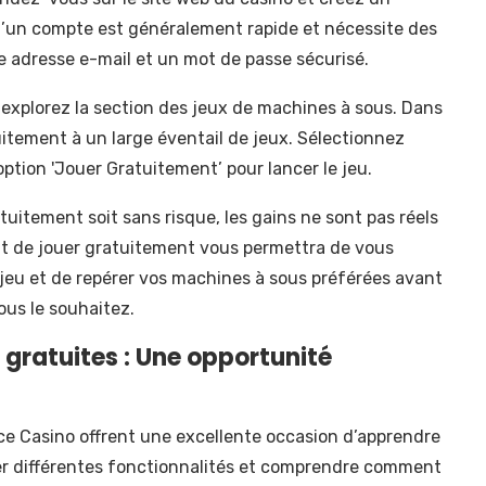
 d’un compte est généralement rapide et nécessite des
e adresse e-mail et un mot de passe sécurisé.
explorez la section des jeux de machines à sous. Dans
uitement à un large éventail de jeux. Sélectionnez
’option 'Jouer Gratuitement’ pour lancer le jeu.
tuitement soit sans risque, les gains ne sont pas réels
ait de jouer gratuitement vous permettra de vous
 jeu et de repérer vos machines à sous préférées avant
ous le souhaitez.
gratuites : Une opportunité
ce Casino offrent une excellente occasion d’apprendre
er différentes fonctionnalités et comprendre comment