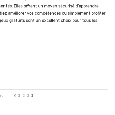
entés. Elles offrent un moyen sécurisé d’apprendre,
tiez améliorer vos compétences ou simplement profiter
jeux gratuits sont un excellent choix pour tous les
nt
0