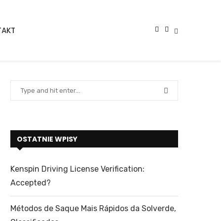
TAKT
OSTATNIE WPISY
Kenspin Driving License Verification:
Accepted?
Métodos de Saque Mais Rápidos da Solverde,