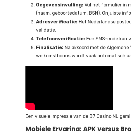
Gegevensinvulling:
Vul het formulier in
(naam, geboortedatum, BSN). Onjuiste infor
Adresverificatie:
Het Nederlandse postcod
validatie.
Telefoonverificatie:
Een SMS-code kan w
Finalisatie:
Na akkoord met de Algemene V
welkomstbonus wordt vaak automatisch aan
Een visuele impressie van de B7 Casino NL gam
Mobiele Ervaring: APK versus Br