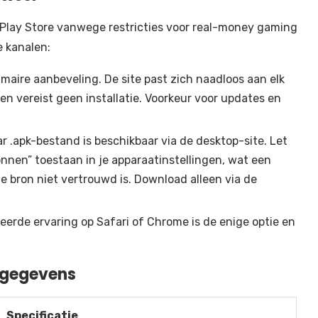
e Play Store vanwege restricties voor real-money gaming
e kanalen:
maire aanbeveling. De site past zich naadloos aan elk
n vereist geen installatie. Voorkeur voor updates en
.apk-bestand is beschikbaar via de desktop-site. Let
nnen” toestaan in je apparaatinstellingen, wat een
e bron niet vertrouwd is. Download alleen via de
rde ervaring op Safari of Chrome is de enige optie en
ngegevens
Specificatie