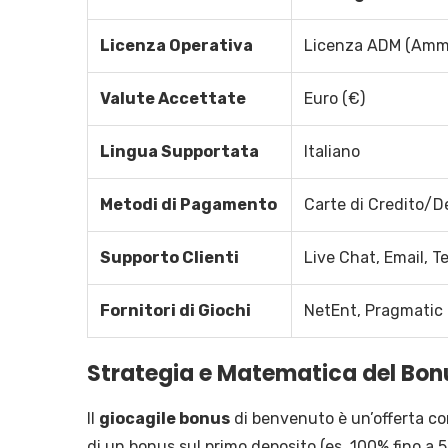
Licenza Operativa
Licenza ADM (Ammin
Valute Accettate
Euro (€)
Lingua Supportata
Italiano
Metodi di Pagamento
Carte di Credito/Deb
Supporto Clienti
Live Chat, Email, Te
Fornitori di Giochi
NetEnt, Pragmatic P
Strategia e Matematica del Bon
Il
giocagile bonus
di benvenuto è un’offerta co
di un bonus sul primo deposito (es. 100% fino a 