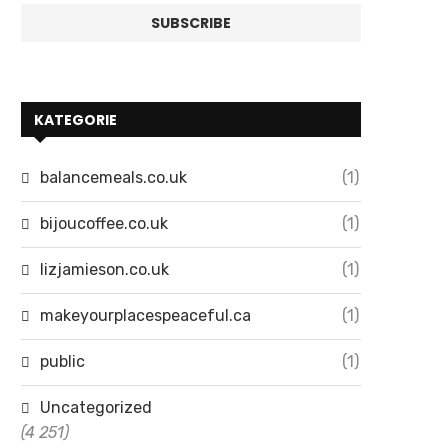
KATEGORIE
balancemeals.co.uk
(1)
bijoucoffee.co.uk
(1)
lizjamieson.co.uk
(1)
makeyourplacespeaceful.ca
(1)
public
(1)
Uncategorized
(4 251)