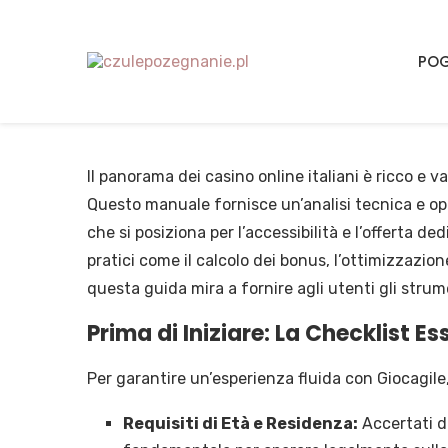
POG
Il panorama dei casino online italiani è ricco e v
Questo manuale fornisce un’analisi tecnica e op
che si posiziona per l’accessibilità e l’offerta d
pratici come il calcolo dei bonus, l’ottimizzazion
questa guida mira a fornire agli utenti gli stru
Prima di Iniziare: La Checklist Es
Per garantire un’esperienza fluida con Giocagile,
Requisiti di Età e Residenza:
Accertati di