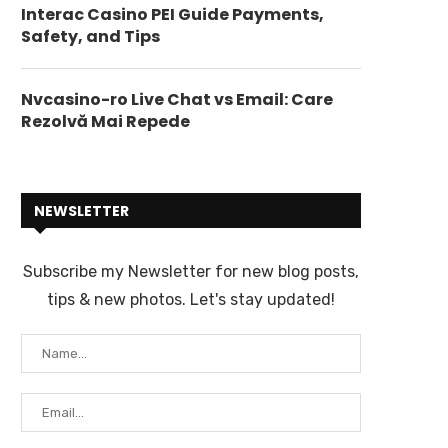
Interac Casino PEI Guide Payments,
Safety, and Tips
Nvcasino-ro Live Chat vs Email: Care
Rezolvă Mai Repede
NEWSLETTER
Subscribe my Newsletter for new blog posts,
tips & new photos. Let's stay updated!