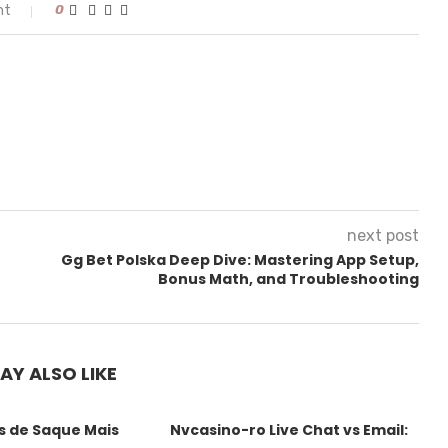
nt
0
next post
Gg Bet Polska Deep Dive: Mastering App Setup,
Bonus Math, and Troubleshooting
AY ALSO LIKE
 de Saque Mais
Nvcasino-ro Live Chat vs Email: