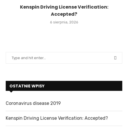
Kenspin Driving License Verification:
Accepted?
6 sierpnia, 2026
OSTATNIE WPISY
Coronavirus disease 2019
Kenspin Driving License Verification: Accepted?