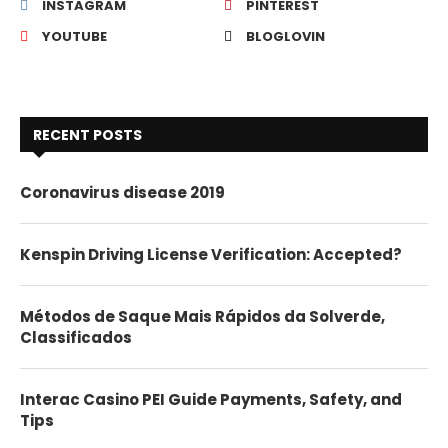
INSTAGRAM
PINTEREST
YOUTUBE
BLOGLOVIN
RECENT POSTS
Coronavirus disease 2019
Kenspin Driving License Verification: Accepted?
Métodos de Saque Mais Rápidos da Solverde,
Classificados
Interac Casino PEI Guide Payments, Safety, and
Tips