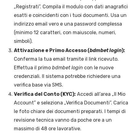
„Registrati”. Compila il modulo con dati anagrafici
esatti e coincidenti con i tuoi documenti. Usa un
indirizzo email vero e una password complessa
(minimo 12 caratteri, con maiuscole, numeri,
simboli).
Attivazione e Primo Accesso (
bdmbet login
):
Conferma la tua email tramite il link ricevuto.
Effettua il primo
bdmbet login
con le nuove
credenziali. Il sistema potrebbe richiedere una
verifica base via SMS.
Verifica del Conto (KYC):
Accedi all’area „Il Mio
Account” e seleziona „Verifica Documenti”. Carica
le foto chiare dei documenti preparati. I tempi di
revisione tecnica vanno da poche ore a un
massimo di 48 ore lavorative.