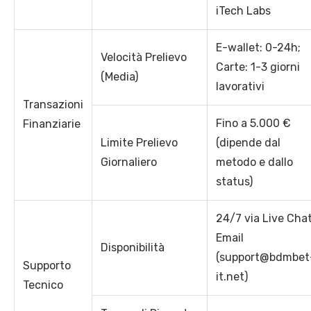
iTech Labs
E-wallet: 0-24h;
Velocità Prelievo
Carte: 1-3 giorni
(Media)
lavorativi
Transazioni
Fino a 5.000 €
Finanziarie
Limite Prelievo
(dipende dal
Giornaliero
metodo e dallo
status)
24/7 via Live Chat
Email
Disponibilità
(support@bdmbet
Supporto
it.net)
Tecnico