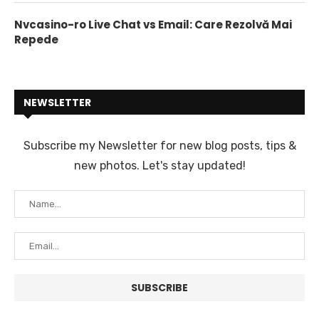
Nvcasino-ro Live Chat vs Email: Care Rezolvă Mai
Repede
NEWSLETTER
Subscribe my Newsletter for new blog posts, tips &
new photos. Let's stay updated!