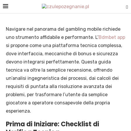
Navigare nel panorama del gambling mobile richiede
uno strumento affidabile e performante. L’
Bdmbet app
si propone come una piattaforma tecnica complessa,
dove interfaccia, meccaniche di bonus e sicurezza
devono integrarsi perfettamente. Questa guida
tecnica va oltre la semplice recensione, offrendo
un’analisi ingegneristica dei processi, dai calcoli dei
requisiti di puntata alla risoluzione avanzata dei
problemi, per trasformare l’utente da semplice
giocatore a operatore consapevole della propria
esperienza.
Prima di Iniziare: Checklist di