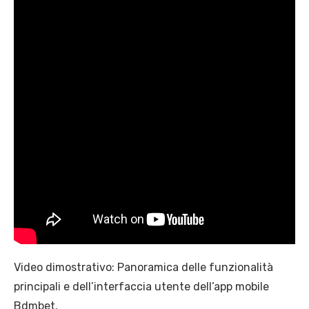
Video dimostrativo: Panoramica delle funzionalità
principali e dell’interfaccia utente dell’app mobile
Bdmbet.