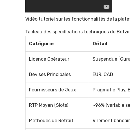
Vidéo tutoriel sur les fonctionnalités de la plat
Tableau des spécifications techniques de Betzi
Catégorie
Détail
Licence Opérateur
Suspendue (Curaç
Devises Principales
EUR, CAD
Fournisseurs de Jeux
Pragmatic Play, E
RTP Moyen (Slots)
~96% (variable se
Méthodes de Retrait
Virement bancaire