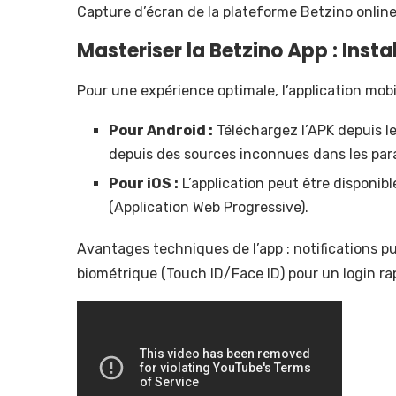
Capture d’écran de la plateforme Betzino onlin
Masteriser la Betzino App : Insta
Pour une expérience optimale, l’application mo
Pour Android :
Téléchargez l’APK depuis le 
depuis des sources inconnues dans les para
Pour iOS :
L’application peut être disponib
(Application Web Progressive).
Avantages techniques de l’app : notifications p
biométrique (Touch ID/Face ID) pour un login rap