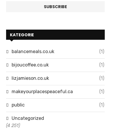
KATEGORIE
balancemeals.co.uk
(1)
bijoucoffee.co.uk
(1)
lizjamieson.co.uk
(1)
makeyourplacespeaceful.ca
(1)
public
(1)
Uncategorized
(4 251)