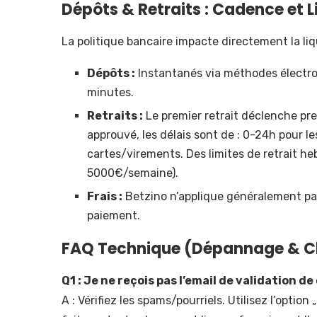
Dépôts & Retraits : Cadence et L
La politique bancaire impacte directement la liq
Dépôts :
Instantanés via méthodes électron
minutes.
Retraits :
Le premier retrait déclenche pre
approuvé, les délais sont de : 0-24h pour le
cartes/virements. Des limites de retrait h
5000€/semaine).
Frais :
Betzino n’applique généralement pas 
paiement.
FAQ Technique (Dépannage & Cl
Q1 : Je ne reçois pas l’email de validation d
A : Vérifiez les spams/pourriels. Utilisez l’option