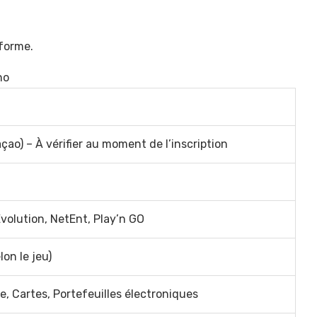
eforme.
no
ao) – À vérifier au moment de l’inscription
volution, NetEnt, Play’n GO
lon le jeu)
, Cartes, Portefeuilles électroniques