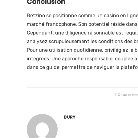
Conclusion
Betzino se positionne comme un casino en ligne
marché francophone. Son potentiel réside dans l
Cependant, une diligence raisonnable est requis
analysez scrupuleusement les conditions des bo
Pour une utilisation quotidienne, privilégiez la 
intégrées. Une approche responsable, couplée
dans ce guide, permettra de naviguer la platef
0 comme
BURY