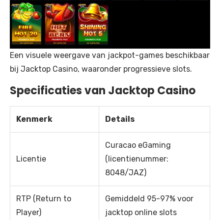
Een visuele weergave van jackpot-games beschikbaar
bij Jacktop Casino, waaronder progressieve slots.
Specificaties van Jacktop Casino
Kenmerk
Details
Curacao eGaming
Licentie
(licentienummer:
8048/JAZ)
RTP (Return to
Gemiddeld 95-97% voor
Player)
jacktop online slots