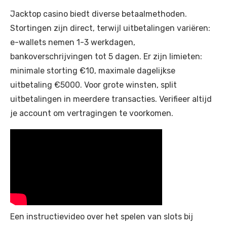
Jacktop casino biedt diverse betaalmethoden.
Stortingen zijn direct, terwijl uitbetalingen variëren:
e-wallets nemen 1-3 werkdagen,
bankoverschrijvingen tot 5 dagen. Er zijn limieten:
minimale storting €10, maximale dagelijkse
uitbetaling €5000. Voor grote winsten, split
uitbetalingen in meerdere transacties. Verifieer altijd
je account om vertragingen te voorkomen.
Een instructievideo over het spelen van slots bij