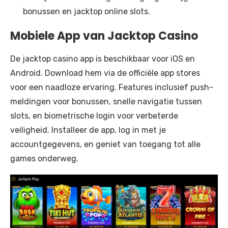
bonussen en jacktop online slots.
Mobiele App van Jacktop Casino
De jacktop casino app is beschikbaar voor iOS en
Android. Download hem via de officiële app stores
voor een naadloze ervaring. Features inclusief push-
meldingen voor bonussen, snelle navigatie tussen
slots, en biometrische login voor verbeterde
veiligheid. Installeer de app, log in met je
accountgegevens, en geniet van toegang tot alle
games onderweg.