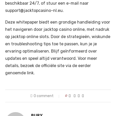
beschikbaar 24/7, of stuur een e-mail naar
support@jacktopcasino-nl.eu.
Deze whitepaper biedt een grondige handleiding voor
het navigeren door jacktop casino online, met nadruk
op jacktop online slots. Door de strategieën, wiskunde
en troubleshooting tips toe te passen, kun je je
ervaring optimaliseren. Blijf geïnformeerd over
updates en speel altijd verantwoord. Voor meer
details, bezoek de officiële site via de eerder
genoemde link.
0 comment
0
BURY