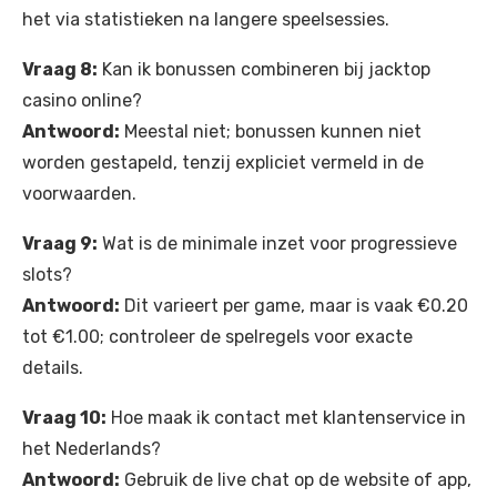
het via statistieken na langere speelsessies.
Vraag 8:
Kan ik bonussen combineren bij jacktop
casino online?
Antwoord:
Meestal niet; bonussen kunnen niet
worden gestapeld, tenzij expliciet vermeld in de
voorwaarden.
Vraag 9:
Wat is de minimale inzet voor progressieve
slots?
Antwoord:
Dit varieert per game, maar is vaak €0.20
tot €1.00; controleer de spelregels voor exacte
details.
Vraag 10:
Hoe maak ik contact met klantenservice in
het Nederlands?
Antwoord:
Gebruik de live chat op de website of app,