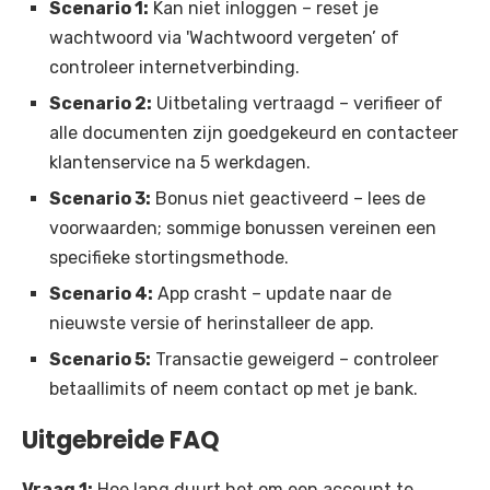
Scenario 1:
Kan niet inloggen – reset je
wachtwoord via 'Wachtwoord vergeten’ of
controleer internetverbinding.
Scenario 2:
Uitbetaling vertraagd – verifieer of
alle documenten zijn goedgekeurd en contacteer
klantenservice na 5 werkdagen.
Scenario 3:
Bonus niet geactiveerd – lees de
voorwaarden; sommige bonussen vereinen een
specifieke stortingsmethode.
Scenario 4:
App crasht – update naar de
nieuwste versie of herinstalleer de app.
Scenario 5:
Transactie geweigerd – controleer
betaallimits of neem contact op met je bank.
Uitgebreide FAQ
Vraag 1:
Hoe lang duurt het om een account te