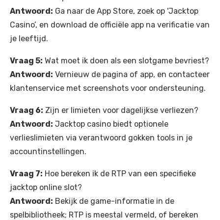
Antwoord:
Ga naar de App Store, zoek op 'Jacktop
Casino’, en download de officiële app na verificatie van
je leeftijd.
Vraag 5:
Wat moet ik doen als een slotgame bevriest?
Antwoord:
Vernieuw de pagina of app, en contacteer
klantenservice met screenshots voor ondersteuning.
Vraag 6:
Zijn er limieten voor dagelijkse verliezen?
Antwoord:
Jacktop casino biedt optionele
verlieslimieten via verantwoord gokken tools in je
accountinstellingen.
Vraag 7:
Hoe bereken ik de RTP van een specifieke
jacktop online slot?
Antwoord:
Bekijk de game-informatie in de
spelbibliotheek; RTP is meestal vermeld, of bereken