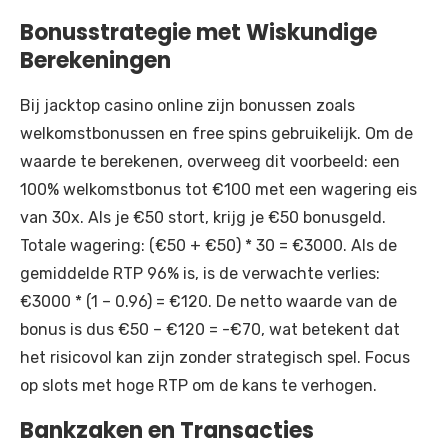
Bonusstrategie met Wiskundige
Berekeningen
Bij jacktop casino online zijn bonussen zoals
welkomstbonussen en free spins gebruikelijk. Om de
waarde te berekenen, overweeg dit voorbeeld: een
100% welkomstbonus tot €100 met een wagering eis
van 30x. Als je €50 stort, krijg je €50 bonusgeld.
Totale wagering: (€50 + €50) * 30 = €3000. Als de
gemiddelde RTP 96% is, is de verwachte verlies:
€3000 * (1 – 0.96) = €120. De netto waarde van de
bonus is dus €50 – €120 = -€70, wat betekent dat
het risicovol kan zijn zonder strategisch spel. Focus
op slots met hoge RTP om de kans te verhogen.
Bankzaken en Transacties