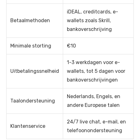
iDEAL, creditcards, e-
Betaalmethoden
wallets zoals Skrill,
bankoverschrijving
Minimale storting
€10
1-3 werkdagen voor e-
Uitbetalingssnelheid
wallets, tot 5 dagen voor
bankoverschrijvingen
Nederlands, Engels, en
Taalondersteuning
andere Europese talen
24/7 live chat, e-mail, en
Klantenservice
telefoonondersteuning