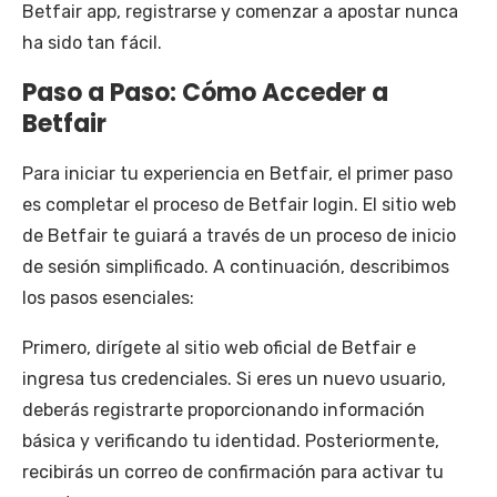
Betfair app, registrarse y comenzar a apostar nunca
ha sido tan fácil.
Paso a Paso: Cómo Acceder a
Betfair
Para iniciar tu experiencia en Betfair, el primer paso
es completar el proceso de Betfair login. El sitio web
de Betfair te guiará a través de un proceso de inicio
de sesión simplificado. A continuación, describimos
los pasos esenciales:
Primero, dirígete al sitio web oficial de Betfair e
ingresa tus credenciales. Si eres un nuevo usuario,
deberás registrarte proporcionando información
básica y verificando tu identidad. Posteriormente,
recibirás un correo de confirmación para activar tu