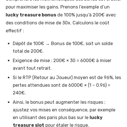
pour maximiser les gains. Prenons l’exemple d’un
lucky treasure bonus
de 100% jusqu’à 200€ avec
des conditions de mise de 30x. Calculons le coût
effectif :
Dépôt de 100€ → Bonus de 100€, soit un solde
total de 200€.
Exigence de mise : 200€ × 30 = 6000€ à miser
avant tout retrait.
Si le RTP (Retour au Joueur) moyen est de 96%, les
pertes attendues sont de 6000€ × (1 – 0.96) =
240€.
Ainsi, le bonus peut augmenter les risques ;
ajustez vos mises en conséquence, par exemple
en utilisant des paris plus bas sur le
lucky
treasure slot
pour étaler le risque.