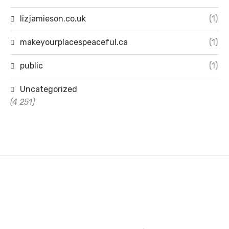
lizjamieson.co.uk
(1)
makeyourplacespeaceful.ca
(1)
public
(1)
Uncategorized
(4 251)