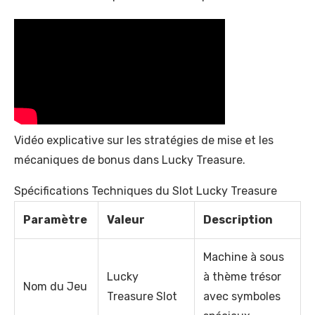
Vidéo explicative sur les stratégies de mise et les
mécaniques de bonus dans Lucky Treasure.
Spécifications Techniques du Slot Lucky Treasure
Paramètre
Valeur
Description
Machine à sous
Lucky
à thème trésor
Nom du Jeu
Treasure Slot
avec symboles