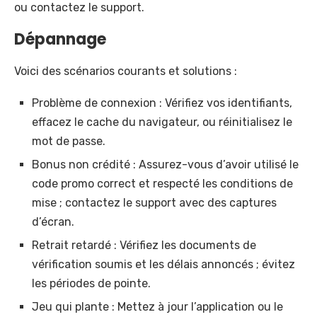
ou contactez le support.
Dépannage
Voici des scénarios courants et solutions :
Problème de connexion : Vérifiez vos identifiants,
effacez le cache du navigateur, ou réinitialisez le
mot de passe.
Bonus non crédité : Assurez-vous d’avoir utilisé le
code promo correct et respecté les conditions de
mise ; contactez le support avec des captures
d’écran.
Retrait retardé : Vérifiez les documents de
vérification soumis et les délais annoncés ; évitez
les périodes de pointe.
Jeu qui plante : Mettez à jour l’application ou le