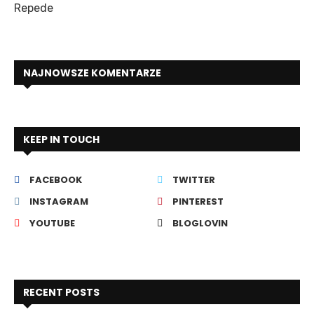
Repede
NAJNOWSZE KOMENTARZE
KEEP IN TOUCH
FACEBOOK
TWITTER
INSTAGRAM
PINTEREST
YOUTUBE
BLOGLOVIN
RECENT POSTS