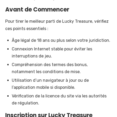
Avant de Commencer
Pour tirer le meilleur parti de Lucky Treasure, vérifiez
ces points essentiels :
Âge légal de 18 ans ou plus selon votre juridiction.
Connexion Internet stable pour éviter les
interruptions de jeu.
Compréhension des termes des bonus,
notamment les conditions de mise.
Utilisation d’un navigateur à jour ou de
l’application mobile si disponible.
Vérification de la licence du site via les autorités
de régulation.
Inscription sur Lucky Treasure