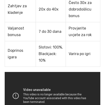
Često 30x za
Zahtjev za
20x do 40x
dobrodošlicu
klađenje
bonus
Valjanost
Provjerite
7 do 30 dana
bonusa
uvjete za rok
Slotovi: 100%,
Doprinos
Blackjack:
Varira po igri
igara
10%