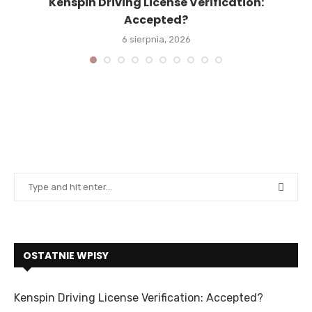
Kenspin Driving License Verification:
M
Accepted?
6 sierpnia, 2026
OSTATNIE WPISY
Kenspin Driving License Verification: Accepted?