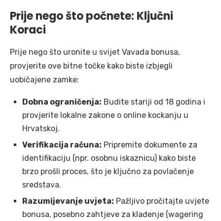
Prije nego što počnete: Ključni
Koraci
Prije nego što uronite u svijet Vavada bonusa,
provjerite ove bitne točke kako biste izbjegli
uobičajene zamke:
Dobna ograničenja:
Budite stariji od 18 godina i
provjerite lokalne zakone o online kockanju u
Hrvatskoj.
Verifikacija računa:
Pripremite dokumente za
identifikaciju (npr. osobnu iskaznicu) kako biste
brzo prošli proces, što je ključno za povlačenje
sredstava.
Razumijevanje uvjeta:
Pažljivo pročitajte uvjete
bonusa, posebno zahtjeve za klađenje (wagering