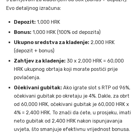
Evo detaljnog izračuna:
Depozit:
1,000 HRK
Bonus:
1,000 HRK (100% od depozita)
Ukupno sredstva za klađenje:
2,000 HRK
(depozit + bonus)
Zahtjev za klađenje:
30 x 2,000 HRK = 60,000
HRK ukupnog obrtaja koji morate postići prije
povlačenja.
Očekivani gubitak:
Ako igrate slot s RTP od 96%,
očekivani gubitak po okretaju je 4%. Dakle, za obrt
od 60,000 HRK, očekivani gubitak je 60,000 HRK x
4% = 2,400 HRK. To znači da ćete, u prosjeku, imati
neto gubitak od 2,400 HRK nakon ispunjavanja
uvjeta, što smanjuje efektivnu vrijednost bonusa.