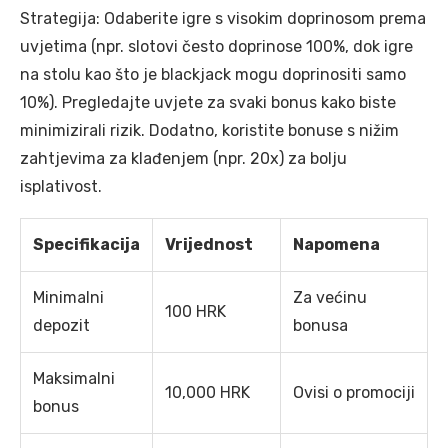
Strategija: Odaberite igre s visokim doprinosom prema
uvjetima (npr. slotovi često doprinose 100%, dok igre
na stolu kao što je blackjack mogu doprinositi samo
10%). Pregledajte uvjete za svaki bonus kako biste
minimizirali rizik. Dodatno, koristite bonuse s nižim
zahtjevima za klađenjem (npr. 20x) za bolju
isplativost.
Specifikacija
Vrijednost
Napomena
Minimalni
Za većinu
100 HRK
depozit
bonusa
Maksimalni
10,000 HRK
Ovisi o promociji
bonus