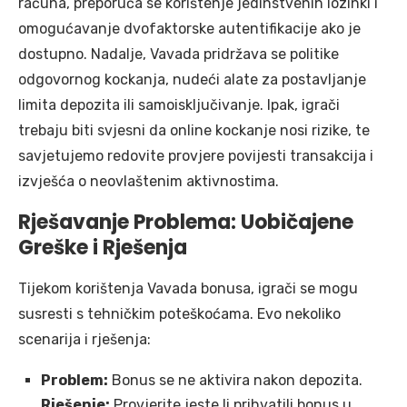
računa, preporuča se korištenje jedinstvenih lozinki i
omogućavanje dvofaktorske autentifikacije ako je
dostupno. Nadalje, Vavada pridržava se politike
odgovornog kockanja, nudeći alate za postavljanje
limita depozita ili samoisključivanje. Ipak, igrači
trebaju biti svjesni da online kockanje nosi rizike, te
savjetujemo redovite provjere povijesti transakcija i
izvješća o neovlaštenim aktivnostima.
Rješavanje Problema: Uobičajene
Greške i Rješenja
Tijekom korištenja Vavada bonusa, igrači se mogu
susresti s tehničkim poteškoćama. Evo nekoliko
scenarija i rješenja:
Problem:
Bonus se ne aktivira nakon depozita.
Rješenje:
Provjerite jeste li prihvatili bonus u