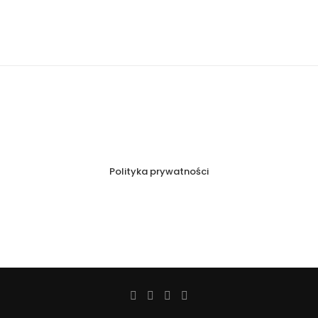
Polityka prywatności