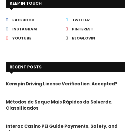
KEEP IN TOUCH
FACEBOOK
TWITTER
INSTAGRAM
PINTEREST
YOUTUBE
BLOGLOVIN
RECENT POSTS
Kenspin Driving License Verification: Accepted?
Métodos de Saque Mais Rápidos da Solverde,
Classificados
Interac Casino PEI Guide Payments, Safety, and