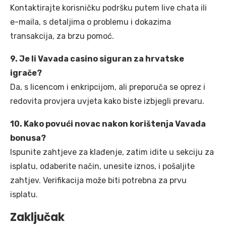
Kontaktirajte korisničku podršku putem live chata ili
e-maila, s detaljima o problemu i dokazima
transakcija, za brzu pomoć.
9. Je li Vavada casino siguran za hrvatske
igrače?
Da, s licencom i enkripcijom, ali preporuča se oprez i
redovita provjera uvjeta kako biste izbjegli prevaru.
10. Kako povući novac nakon korištenja Vavada
bonusa?
Ispunite zahtjeve za klađenje, zatim idite u sekciju za
isplatu, odaberite način, unesite iznos, i pošaljite
zahtjev. Verifikacija može biti potrebna za prvu
isplatu.
Zaključak