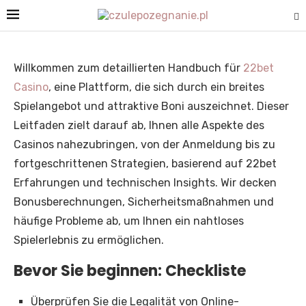
Willkommen zum detaillierten Handbuch für
22bet
Casino
, eine Plattform, die sich durch ein breites
Spielangebot und attraktive Boni auszeichnet. Dieser
Leitfaden zielt darauf ab, Ihnen alle Aspekte des
Casinos nahezubringen, von der Anmeldung bis zu
fortgeschrittenen Strategien, basierend auf 22bet
Erfahrungen und technischen Insights. Wir decken
Bonusberechnungen, Sicherheitsmaßnahmen und
häufige Probleme ab, um Ihnen ein nahtloses
Spielerlebnis zu ermöglichen.
Bevor Sie beginnen: Checkliste
Überprüfen Sie die Legalität von Online-