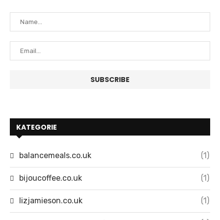
KATEGORIE
balancemeals.co.uk
(1)
bijoucoffee.co.uk
(1)
lizjamieson.co.uk
(1)