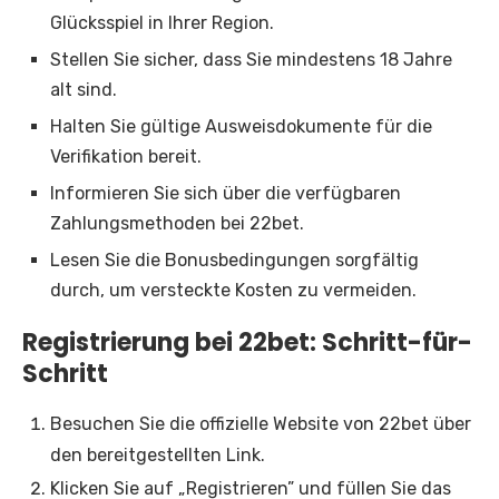
Glücksspiel in Ihrer Region.
Stellen Sie sicher, dass Sie mindestens 18 Jahre
alt sind.
Halten Sie gültige Ausweisdokumente für die
Verifikation bereit.
Informieren Sie sich über die verfügbaren
Zahlungsmethoden bei 22bet.
Lesen Sie die Bonusbedingungen sorgfältig
durch, um versteckte Kosten zu vermeiden.
Registrierung bei 22bet: Schritt-für-
Schritt
Besuchen Sie die offizielle Website von 22bet über
den bereitgestellten Link.
Klicken Sie auf „Registrieren” und füllen Sie das