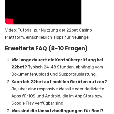
Video: Tutorial zur Nutzung der 22bet Casino
Plattform, einschließlich Tipps für Neulinge.
Erweiterte FAQ (8-10 Fragen)
Wie lange dauert die Kontoüberprüfung bei
22bet?
Typisch 24-48 Stunden, abhängig vom
Dokumentenupload und Supportauslastung.
Kann ich 22bet auf mobilen Geräten nutzen?
Ja, über eine responsive Website oder dedizierte
Apps für iOS und Android, die im App Store bzw.
Google Play verfügbar sind.
Was sind die Umsatzbedingungen für Boni?