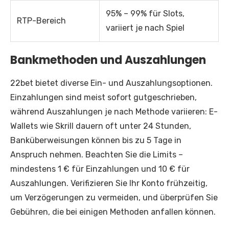
95% – 99% für Slots,
RTP-Bereich
variiert je nach Spiel
Bankmethoden und Auszahlungen
22bet bietet diverse Ein- und Auszahlungsoptionen.
Einzahlungen sind meist sofort gutgeschrieben,
während Auszahlungen je nach Methode variieren: E-
Wallets wie Skrill dauern oft unter 24 Stunden,
Banküberweisungen können bis zu 5 Tage in
Anspruch nehmen. Beachten Sie die Limits –
mindestens 1 € für Einzahlungen und 10 € für
Auszahlungen. Verifizieren Sie Ihr Konto frühzeitig,
um Verzögerungen zu vermeiden, und überprüfen Sie
Gebühren, die bei einigen Methoden anfallen können.