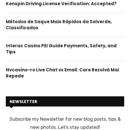
Kenspin Driving License Verification: Accepted?
Métodos de Saque Mais Rápidos da Solverde,
Classificados
Interac Casino PEI Guide Payments, Safety, and
Tips
Nvcasino-ro Live Chat vs Email: Care Rezolvă Mai
Repede
NEWSLETTER
Subscribe my Newsletter for new blog posts, tips &
new photos. Let's stay updated!