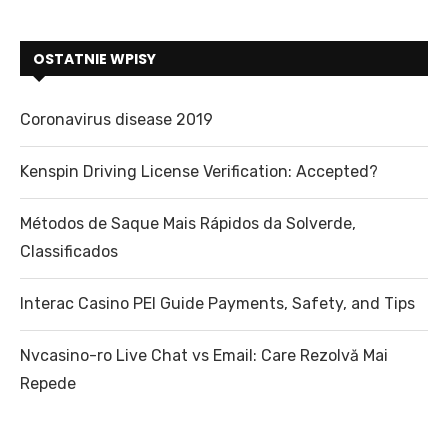
OSTATNIE WPISY
Coronavirus disease 2019
Kenspin Driving License Verification: Accepted?
Métodos de Saque Mais Rápidos da Solverde,
Classificados
Interac Casino PEI Guide Payments, Safety, and Tips
Nvcasino-ro Live Chat vs Email: Care Rezolvă Mai
Repede