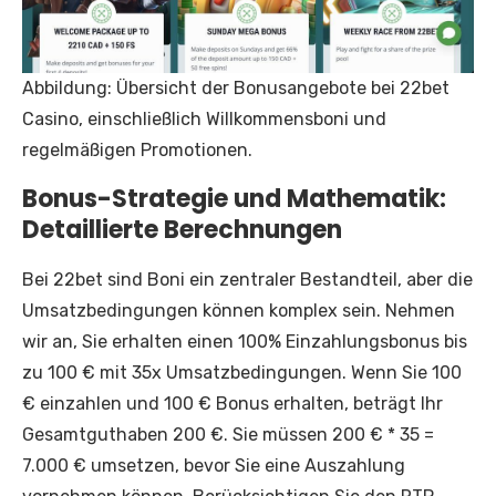
Abbildung: Übersicht der Bonusangebote bei 22bet
Casino, einschließlich Willkommensboni und
regelmäßigen Promotionen.
Bonus-Strategie und Mathematik:
Detaillierte Berechnungen
Bei 22bet sind Boni ein zentraler Bestandteil, aber die
Umsatzbedingungen können komplex sein. Nehmen
wir an, Sie erhalten einen 100% Einzahlungsbonus bis
zu 100 € mit 35x Umsatzbedingungen. Wenn Sie 100
€ einzahlen und 100 € Bonus erhalten, beträgt Ihr
Gesamtguthaben 200 €. Sie müssen 200 € * 35 =
7.000 € umsetzen, bevor Sie eine Auszahlung