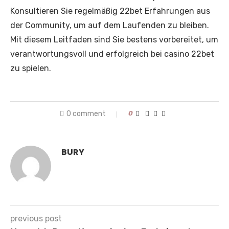
Konsultieren Sie regelmäßig 22bet Erfahrungen aus
der Community, um auf dem Laufenden zu bleiben.
Mit diesem Leitfaden sind Sie bestens vorbereitet, um
verantwortungsvoll und erfolgreich bei casino 22bet
zu spielen.
0 comment
0
BURY
previous post