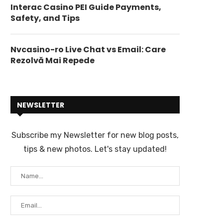
Interac Casino PEI Guide Payments,
Safety, and Tips
Nvcasino-ro Live Chat vs Email: Care
Rezolvă Mai Repede
NEWSLETTER
Subscribe my Newsletter for new blog posts,
tips & new photos. Let's stay updated!