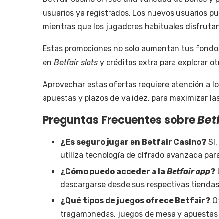
usuarios ya registrados. Los nuevos usuarios pu
mientras que los jugadores habituales disfrutan
Estas promociones no solo aumentan tus fondos 
en
Betfair slots
y créditos extra para explorar ot
Aprovechar estas ofertas requiere atención a l
apuestas y plazos de validez, para maximizar las
Preguntas Frecuentes sobre
Bet
¿Es seguro jugar en Betfair Casino?
Sí,
utiliza tecnología de cifrado avanzada par
¿Cómo puedo acceder a la
Betfair app
?
L
descargarse desde sus respectivas tiendas
¿Qué tipos de juegos ofrece Betfair?
Of
tragamonedas, juegos de mesa y apuestas 