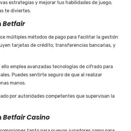
evas estrategias y mejorar tus habilidades de juego,
 te diviertes.
n
Betfair
ce múltiples métodos de pago para facilitar la gestión
luyen tarjetas de crédito, transferencias bancarias, y
or ello emplea avanzadas tecnologías de cifrado para
ales. Puedes sentirte seguro de que al realizar
uenas manos.
ulado por autoridades competentes que supervisan la
n
Betfair Casino
 promociones tanto para nuevos jugadores como para