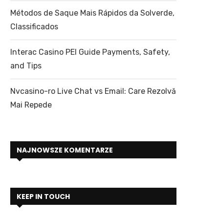
Métodos de Saque Mais Rápidos da Solverde,
Classificados
Interac Casino PEI Guide Payments, Safety,
and Tips
Nvcasino-ro Live Chat vs Email: Care Rezolvă
Mai Repede
NAJNOWSZE KOMENTARZE
KEEP IN TOUCH