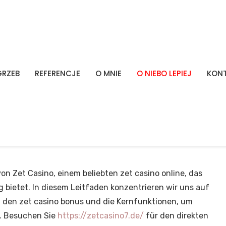
RZEB
REFERENCJE
O MNIE
O NIEBO LEPIEJ
KON
n Zet Casino, einem beliebten zet casino online, das
g bietet. In diesem Leitfaden konzentrieren wir uns auf
, den zet casino bonus und die Kernfunktionen, um
n. Besuchen Sie
https://zetcasino7.de/
für den direkten