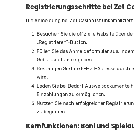
Registrierungsschritte bei Zet C
Die Anmeldung bei Zet Casino ist unkompliziert 
Besuchen Sie die offizielle Website über de
„Registrieren”-Button.
Füllen Sie das Anmeldeformular aus, indem
Geburtsdatum eingeben.
Bestätigen Sie Ihre E-Mail-Adresse durch e
wird.
Laden Sie bei Bedarf Ausweisdokumente ho
Einzahlungen zu ermöglichen.
Nutzen Sie nach erfolgreicher Registrier
zu beginnen.
Kernfunktionen: Boni und Spiel