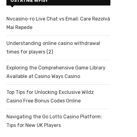
OSTATNIE WPISY
Nvcasino-ro Live Chat vs Email: Care Rezolvă
Mai Repede
Understanding online casino withdrawal
times for players (2)
Exploring the Comprehensive Game Library
Available at Casino Ways Casino
Top Tips for Unlocking Exclusive Wildz
Casino Free Bonus Codes Online
Navigating the Go Lotto Casino Platform:
Tips for New UK Players