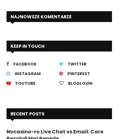
NAJNOWSZE KOMENTARZE
KEEP IN TOUCH
FACEBOOK
TWITTER
INSTAGRAM
PINTEREST
YOUTUBE
BLOGLOVIN
RECENT POSTS
Nvcasino-ro Live Chat vs Email: Care
Rezolvă Mai Repede