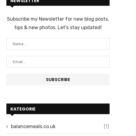
NEWSLETTER
Subscribe my Newsletter for new blog posts,
tips & new photos. Let's stay updated!
KATEGORIE
balancemeals.co.uk
(1)