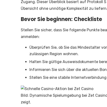
Zugang. Dieser Überblick basiert auf Protokoll S
Übersicht ohne unnötige Komplexität zu liefern
Bevor Sie beginnen: Checkliste
Stellen Sie sicher, dass Sie folgende Punkte bea
anmelden:
Überprüfen Sie, ob Sie das Mindestalter vo
zulässigen Region wohnen.
Halten Sie gültige Ausweisdokumente bereit
Informieren Sie sich über die aktuellen B
Stellen Sie eine stabile Internetverbindun
Bild: Dynamische Spielumgebung bei Zet Casino
zeigt.