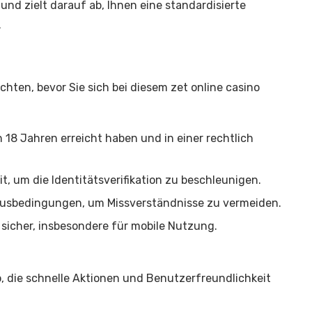
 und zielt darauf ab, Ihnen eine standardisierte
.
chten, bevor Sie sich bei diesem zet online casino
n 18 Jahren erreicht haben und in einer rechtlich
, um die Identitätsverifikation zu beschleunigen.
onusbedingungen, um Missverständnisse zu vermeiden.
g sicher, insbesondere für mobile Nutzung.
, die schnelle Aktionen und Benutzerfreundlichkeit