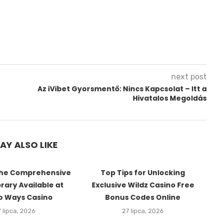
next post
Az iVibet Gyorsmentő: Nincs Kapcsolat – Itt a
Hivatalos Megoldás
AY ALSO LIKE
 the Comprehensive
Top Tips for Unlocking
Na
rary Available at
Exclusive Wildz Casino Free
o Ways Casino
Bonus Codes Online
 lipca, 2026
27 lipca, 2026