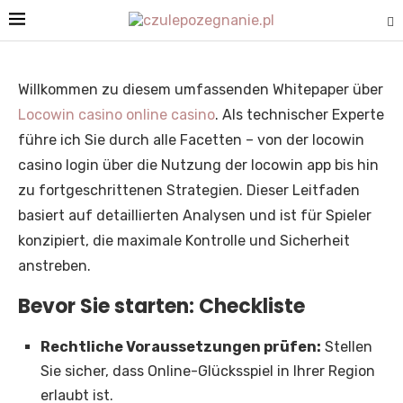
Willkommen zu diesem umfassenden Whitepaper über
Locowin casino online casino
. Als technischer Experte
führe ich Sie durch alle Facetten – von der locowin
casino login über die Nutzung der locowin app bis hin
zu fortgeschrittenen Strategien. Dieser Leitfaden
basiert auf detaillierten Analysen und ist für Spieler
konzipiert, die maximale Kontrolle und Sicherheit
anstreben.
Bevor Sie starten: Checkliste
Rechtliche Voraussetzungen prüfen:
Stellen
Sie sicher, dass Online-Glücksspiel in Ihrer Region
erlaubt ist.