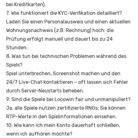
bei Kreditkarten).
7. Wie funktioniert die KYC-Verifikation detailliert?
Laden Sie einen Personalausweis und einen aktuellen
Wohnungsnachweis (z.B. Rechnung) hoch; die
Prüfung erfolgt manuell und dauert bis zu 24
Stunden.
8. Was tun bei technischen Problemen während des
Spiels?
Spiel unterbrechen, Screenshot machen und den
24/7 Live-Chat kontaktieren – oft lassen sich Fehler
durch Server-Neustarts beheben.
9. Sind die Spiele bei Locowin fair und unmanipuliert?
Ja, alle Spiele nutzen zertifizierte RNGs; Sie können
RTP-Werte in den Spielinformationen einsehen.
10. Wie kann ich mein Konto dauerhaft schließen,
wenn ich aufhören möchte?