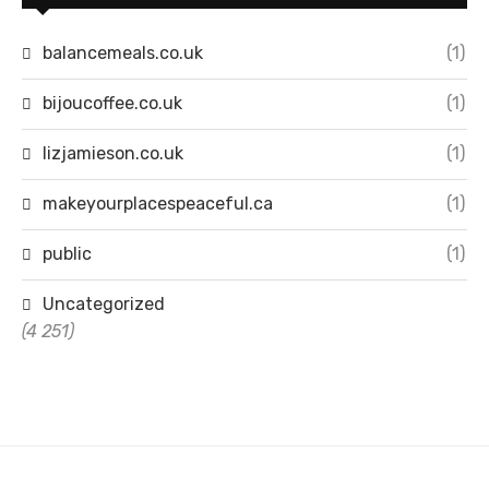
balancemeals.co.uk
(1)
bijoucoffee.co.uk
(1)
lizjamieson.co.uk
(1)
makeyourplacespeaceful.ca
(1)
public
(1)
Uncategorized
(4 251)