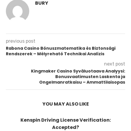
BURY
previous post
Rabona Casino Bónuszmatematika és Biztonsági
Rendszerek – Mélyreható Technikai Analízis
next post
Kingmaker Casino Syväluotaava Analyysi:
Bonusvaatimusten Laskenta ja
Ongelmanratkaisu – Ammattilaisopas
YOU MAY ALSO LIKE
Kenspin Driving License Verification:
Accepted?