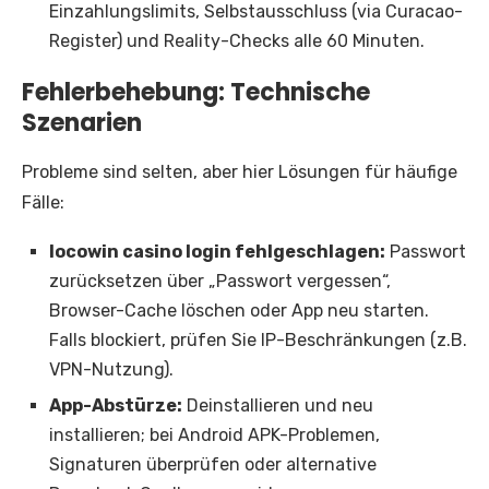
Einzahlungslimits, Selbstausschluss (via Curacao-
Register) und Reality-Checks alle 60 Minuten.
Fehlerbehebung: Technische
Szenarien
Probleme sind selten, aber hier Lösungen für häufige
Fälle:
locowin casino login fehlgeschlagen:
Passwort
zurücksetzen über „Passwort vergessen“,
Browser-Cache löschen oder App neu starten.
Falls blockiert, prüfen Sie IP-Beschränkungen (z.B.
VPN-Nutzung).
App-Abstürze:
Deinstallieren und neu
installieren; bei Android APK-Problemen,
Signaturen überprüfen oder alternative