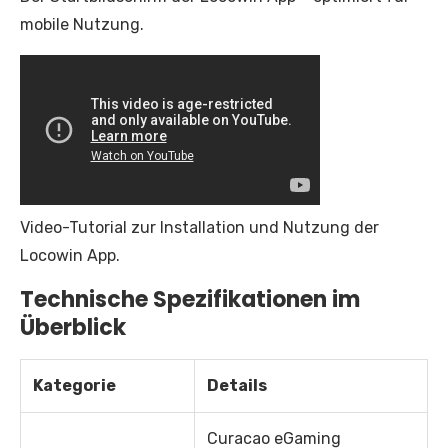
mobile Nutzung.
Video-Tutorial zur Installation und Nutzung der
Locowin App.
Technische Spezifikationen im
Überblick
Kategorie
Details
Curacao eGaming