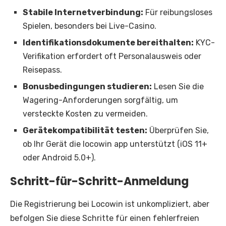
Stabile Internetverbindung:
Für reibungsloses
Spielen, besonders bei Live-Casino.
Identifikationsdokumente bereithalten:
KYC-
Verifikation erfordert oft Personalausweis oder
Reisepass.
Bonusbedingungen studieren:
Lesen Sie die
Wagering-Anforderungen sorgfältig, um
versteckte Kosten zu vermeiden.
Gerätekompatibilität testen:
Überprüfen Sie,
ob Ihr Gerät die locowin app unterstützt (iOS 11+
oder Android 5.0+).
Schritt-für-Schritt-Anmeldung
Die Registrierung bei Locowin ist unkompliziert, aber
befolgen Sie diese Schritte für einen fehlerfreien