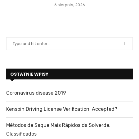
6 sierpnia, 2026
OSTATNIE WPISY
Coronavirus disease 2019
Kenspin Driving License Verification: Accepted?
Métodos de Saque Mais Rápidos da Solverde,
Classificados