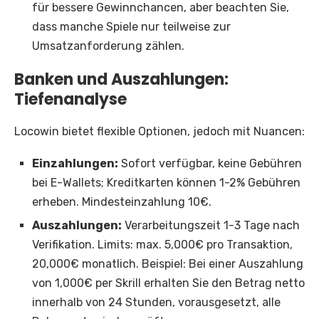
für bessere Gewinnchancen, aber beachten Sie,
dass manche Spiele nur teilweise zur
Umsatzanforderung zählen.
Banken und Auszahlungen:
Tiefenanalyse
Locowin bietet flexible Optionen, jedoch mit Nuancen:
Einzahlungen:
Sofort verfügbar, keine Gebühren
bei E-Wallets; Kreditkarten können 1-2% Gebühren
erheben. Mindesteinzahlung 10€.
Auszahlungen:
Verarbeitungszeit 1-3 Tage nach
Verifikation. Limits: max. 5,000€ pro Transaktion,
20,000€ monatlich. Beispiel: Bei einer Auszahlung
von 1,000€ per Skrill erhalten Sie den Betrag netto
innerhalb von 24 Stunden, vorausgesetzt, alle