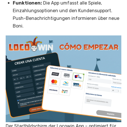
Funktionen:
Die App umfasst alle Spiele,
Einzahlungsoptionen und den Kundensupport.
Push-Benachrichtigungen informieren über neue
Boni.
Der Startbildschirm der Locowin App – optimiert für