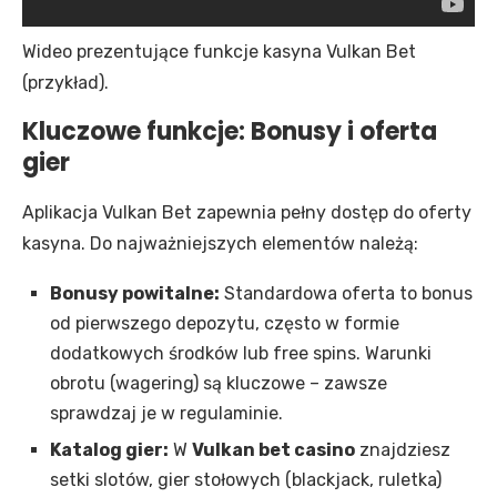
Wideo prezentujące funkcje kasyna Vulkan Bet
(przykład).
Kluczowe funkcje: Bonusy i oferta
gier
Aplikacja Vulkan Bet zapewnia pełny dostęp do oferty
kasyna. Do najważniejszych elementów należą:
Bonusy powitalne:
Standardowa oferta to bonus
od pierwszego depozytu, często w formie
dodatkowych środków lub free spins. Warunki
obrotu (wagering) są kluczowe – zawsze
sprawdzaj je w regulaminie.
Katalog gier:
W
Vulkan bet casino
znajdziesz
setki slotów, gier stołowych (blackjack, ruletka)