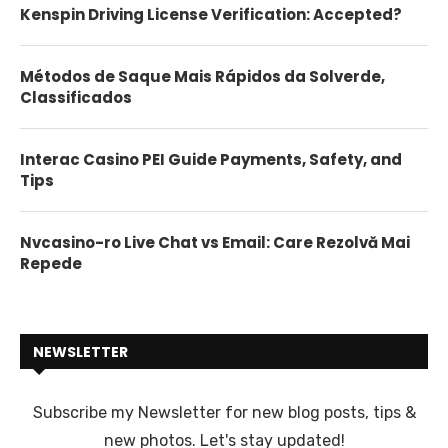
Kenspin Driving License Verification: Accepted?
Métodos de Saque Mais Rápidos da Solverde,
Classificados
Interac Casino PEI Guide Payments, Safety, and
Tips
Nvcasino-ro Live Chat vs Email: Care Rezolvă Mai
Repede
NEWSLETTER
Subscribe my Newsletter for new blog posts, tips &
new photos. Let's stay updated!