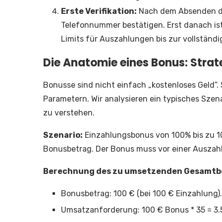
Erste Verifikation:
Nach dem Absenden de
Telefonnummer bestätigen. Erst danach ist
Limits für Auszahlungen bis zur vollstän
Die Anatomie eines Bonus: Stra
Bonusse sind nicht einfach „kostenloses Geld”.
Parametern. Wir analysieren ein typisches Szen
zu verstehen.
Szenario:
Einzahlungsbonus von 100% bis zu 10
Bonusbetrag. Der Bonus muss vor einer Auszah
Berechnung des zu umsetzenden Gesamtbe
Bonusbetrag: 100 € (bei 100 € Einzahlung).
Umsatzanforderung: 100 € Bonus * 35 = 3.