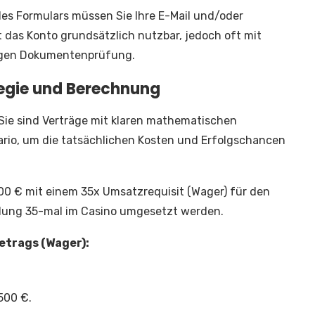
s Formulars müssen Sie Ihre E-Mail und/oder
 das Konto grundsätzlich nutzbar, jedoch oft mit
digen Dokumentenprüfung.
tegie und Berechnung
 Sie sind Verträge mit klaren mathematischen
ario, um die tatsächlichen Kosten und Erfolgschancen
0 € mit einem 35x Umsatzrequisit (Wager) für den
lung 35-mal im Casino umgesetzt werden.
trags (Wager):
500 €.