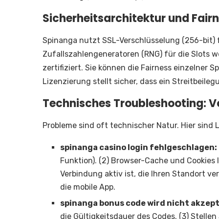
Sicherheitsarchitektur und Fair
Spinanga nutzt SSL-Verschlüsselung (256-bit) 
Zufallszahlengeneratoren (RNG) für die Slots 
zertifiziert. Sie können die Fairness einzelner S
Lizenzierung stellt sicher, dass ein Streitbei
Technisches Troubleshooting: V
Probleme sind oft technischer Natur. Hier sind
spinanga casino login fehlgeschlagen:
Funktion). (2) Browser-Cache und Cookies l
Verbindung aktiv ist, die Ihren Standort ve
die mobile App.
spinanga bonus code wird nicht akzept
die Gültigkeitsdauer des Codes. (3) Stellen 