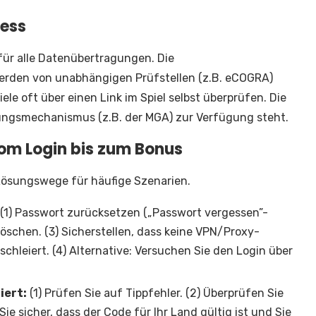
ness
für alle Datenübertragungen. Die
werden von unabhängigen Prüfstellen (z.B. eCOGRA)
piele oft über einen Link im Spiel selbst überprüfen. Die
legungsmechanismus (z.B. der MGA) zur Verfügung steht.
om Login bis zum Bonus
 Lösungswege für häufige Szenarien.
(1) Passwort zurücksetzen („Passwort vergessen”-
öschen. (3) Sicherstellen, dass keine VPN/Proxy-
rschleiert. (4) Alternative: Versuchen Sie den Login über
iert:
(1) Prüfen Sie auf Tippfehler. (2) Überprüfen Sie
Sie sicher, dass der Code für Ihr Land gültig ist und Sie