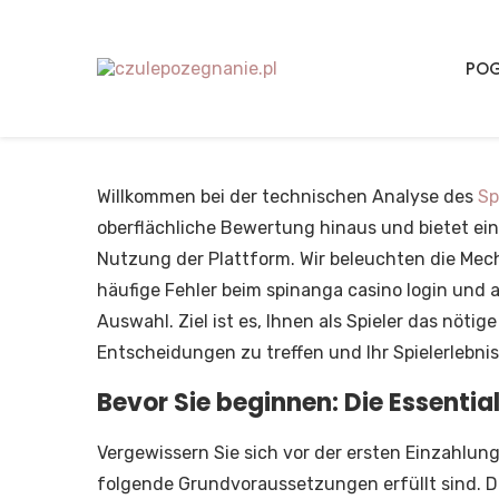
POG
Willkommen bei der technischen Analyse des
Sp
oberflächliche Bewertung hinaus und bietet ein
Nutzung der Plattform. Wir beleuchten die Me
häufige Fehler beim spinanga casino login und 
Auswahl. Ziel ist es, Ihnen als Spieler das nöt
Entscheidungen zu treffen und Ihr Spielerlebnis
Bevor Sie beginnen: Die Essentia
Vergewissern Sie sich vor der ersten Einzahlu
folgende Grundvoraussetzungen erfüllt sind. D