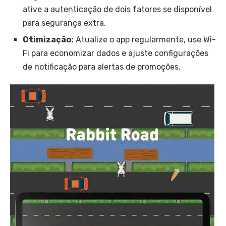
ative a autenticação de dois fatores se disponível
para segurança extra.
Otimização:
Atualize o app regularmente, use Wi-
Fi para economizar dados e ajuste configurações
de notificação para alertas de promoções.