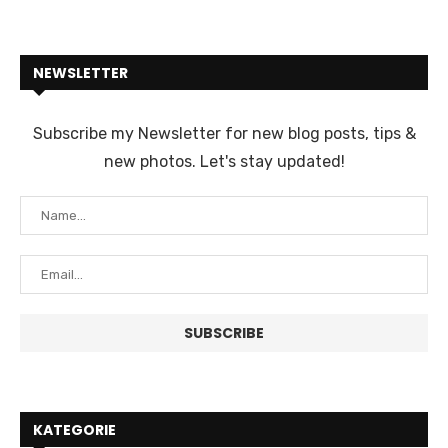
NEWSLETTER
Subscribe my Newsletter for new blog posts, tips &
new photos. Let's stay updated!
KATEGORIE