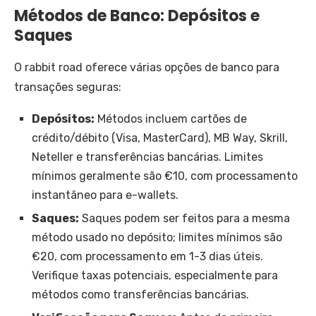
Métodos de Banco: Depósitos e
Saques
O rabbit road oferece várias opções de banco para
transações seguras:
Depósitos:
Métodos incluem cartões de
crédito/débito (Visa, MasterCard), MB Way, Skrill,
Neteller e transferências bancárias. Limites
mínimos geralmente são €10, com processamento
instantâneo para e-wallets.
Saques:
Saques podem ser feitos para a mesma
método usado no depósito; limites mínimos são
€20, com processamento em 1-3 dias úteis.
Verifique taxas potenciais, especialmente para
métodos como transferências bancárias.