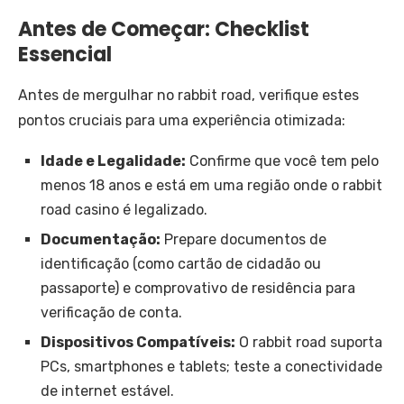
Antes de Começar: Checklist
Essencial
Antes de mergulhar no rabbit road, verifique estes
pontos cruciais para uma experiência otimizada:
Idade e Legalidade:
Confirme que você tem pelo
menos 18 anos e está em uma região onde o rabbit
road casino é legalizado.
Documentação:
Prepare documentos de
identificação (como cartão de cidadão ou
passaporte) e comprovativo de residência para
verificação de conta.
Dispositivos Compatíveis:
O rabbit road suporta
PCs, smartphones e tablets; teste a conectividade
de internet estável.