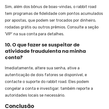
Sim, além dos bônus de boas-vindas, o rabbit road
tem programas de fidelidade com pontos acumulados
por apostas, que podem ser trocados por dinheiro,
rodadas grátis ou outros prêmios. Consulte a seção
'VIP’ na sua conta para detalhes.
10. O que fazer se suspeitar de
atividade fraudulenta na minha
conta?
Imediatamente, altere sua senha, ative a
autenticação de dois fatores se disponível, e
contacte o suporte do rabbit road. Eles podem
congelar a conta e investigar; também reporte a
autoridades locais se necessário.
Conclusão