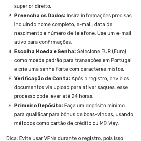
superior direito.
Preencha os Dados:
Insira informações precisas,
incluindo nome completo, e-mail, data de
nascimento e número de telefone. Use um e-mail
ativo para confirmações.
Escolha Moeda e Senha:
Selecione EUR (Euro)
como moeda padrão para transações em Portugal
e crie uma senha forte com caracteres mistos.
Verificação de Conta:
Após o registro, envie os
documentos via upload para ativar saques; esse
processo pode levar até 24 horas.
Primeiro Depósito:
Faça um depósito mínimo
para qualificar para bônus de boas-vindas, usando
métodos como cartão de crédito ou MB Way.
Dica: Evite usar VPNs durante o registro, pois isso