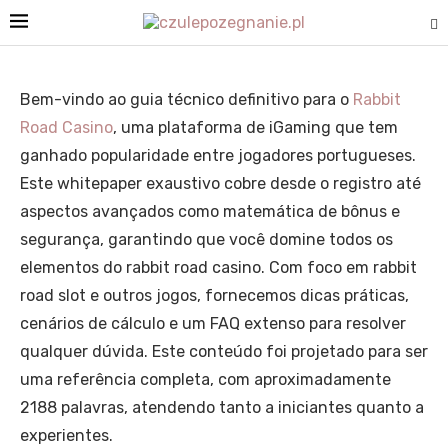
Bem-vindo ao guia técnico definitivo para o
Rabbit
Road Casino
, uma plataforma de iGaming que tem
ganhado popularidade entre jogadores portugueses.
Este whitepaper exaustivo cobre desde o registro até
aspectos avançados como matemática de bônus e
segurança, garantindo que você domine todos os
elementos do rabbit road casino. Com foco em rabbit
road slot e outros jogos, fornecemos dicas práticas,
cenários de cálculo e um FAQ extenso para resolver
qualquer dúvida. Este conteúdo foi projetado para ser
uma referência completa, com aproximadamente
2188 palavras, atendendo tanto a iniciantes quanto a
experientes.