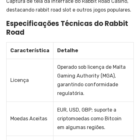
Captura de tela da interface do Rabbit Road Casino,
destacando rabbit road slot e outros jogos populares.
Especificações Técnicas do Rabbit
Road
Característica
Detalhe
Operado sob licença de Malta
Gaming Authority (MGA),
Licença
garantindo conformidade
regulatória.
EUR, USD, GBP; suporte a
Moedas Aceitas
criptomoedas como Bitcoin
em algumas regiões.