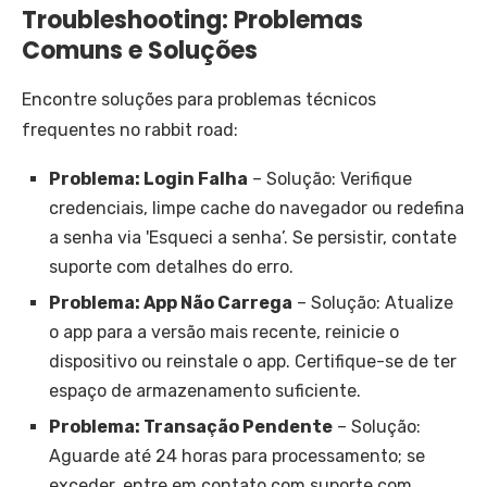
Troubleshooting: Problemas
Comuns e Soluções
Encontre soluções para problemas técnicos
frequentes no rabbit road:
Problema: Login Falha
– Solução: Verifique
credenciais, limpe cache do navegador ou redefina
a senha via 'Esqueci a senha’. Se persistir, contate
suporte com detalhes do erro.
Problema: App Não Carrega
– Solução: Atualize
o app para a versão mais recente, reinicie o
dispositivo ou reinstale o app. Certifique-se de ter
espaço de armazenamento suficiente.
Problema: Transação Pendente
– Solução:
Aguarde até 24 horas para processamento; se
exceder, entre em contato com suporte com