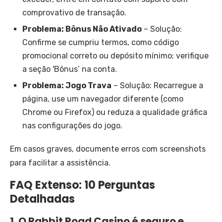
comprovativo de transação.
Problema: Bônus Não Ativado
– Solução:
Confirme se cumpriu termos, como código
promocional correto ou depósito mínimo; verifique
a seção 'Bônus’ na conta.
Problema: Jogo Trava
– Solução: Recarregue a
página, use um navegador diferente (como
Chrome ou Firefox) ou reduza a qualidade gráfica
nas configurações do jogo.
Em casos graves, documente erros com screenshots
para facilitar a assistência.
FAQ Extenso: 10 Perguntas
Detalhadas
1. O Rabbit Road Casino é seguro e