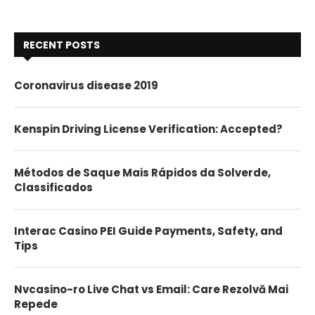
RECENT POSTS
Coronavirus disease 2019
Kenspin Driving License Verification: Accepted?
Métodos de Saque Mais Rápidos da Solverde,
Classificados
Interac Casino PEI Guide Payments, Safety, and
Tips
Nvcasino-ro Live Chat vs Email: Care Rezolvă Mai
Repede