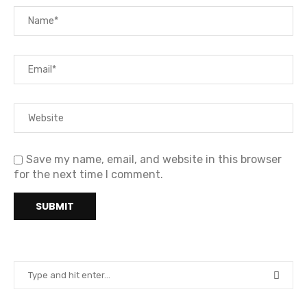
Save my name, email, and website in this browser
for the next time I comment.