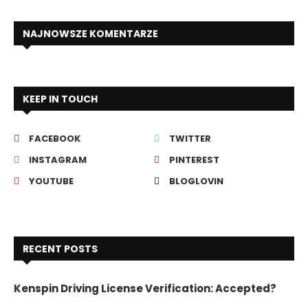
NAJNOWSZE KOMENTARZE
KEEP IN TOUCH
FACEBOOK
TWITTER
INSTAGRAM
PINTEREST
YOUTUBE
BLOGLOVIN
RECENT POSTS
Kenspin Driving License Verification: Accepted?