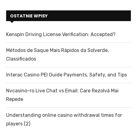
OSTATNIE WPISY
Kenspin Driving License Verification: Accepted?
Métodos de Saque Mais Rápidos da Solverde,
Classificados
Interac Casino PEI Guide Payments, Safety, and Tips
Nvcasino-ro Live Chat vs Email: Care Rezolvă Mai
Repede
Understanding online casino withdrawal times for
players (2)