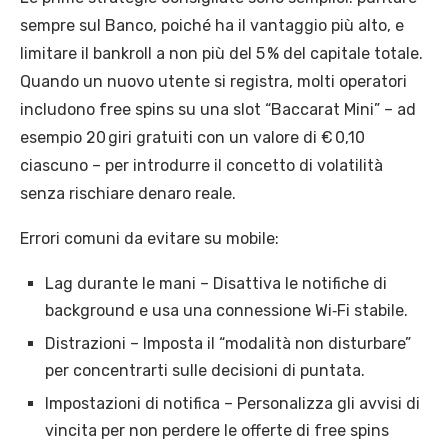
sempre sul Banco, poiché ha il vantaggio più alto, e
limitare il bankroll a non più del 5 % del capitale totale.
Quando un nuovo utente si registra, molti operatori
includono free spins su una slot “Baccarat Mini” – ad
esempio 20 giri gratuiti con un valore di € 0,10
ciascuno – per introdurre il concetto di volatilità
senza rischiare denaro reale.
Errori comuni da evitare su mobile:
Lag durante le mani – Disattiva le notifiche di
background e usa una connessione Wi‑Fi stabile.
Distrazioni – Imposta il “modalità non disturbare”
per concentrarti sulle decisioni di puntata.
Impostazioni di notifica – Personalizza gli avvisi di
vincita per non perdere le offerte di free spins