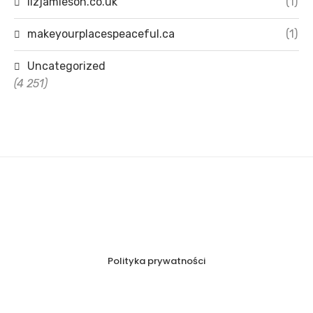
lizjamieson.co.uk
(1)
makeyourplacespeaceful.ca
(1)
Uncategorized
(4 251)
Polityka prywatności