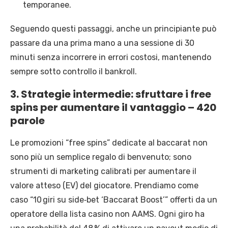
temporanee.
Seguendo questi passaggi, anche un principiante può
passare da una prima mano a una sessione di 30
minuti senza incorrere in errori costosi, mantenendo
sempre sotto controllo il bankroll.
3. Strategie intermedie: sfruttare i free
spins per aumentare il vantaggio – 420
parole
Le promozioni “free spins” dedicate al baccarat non
sono più un semplice regalo di benvenuto; sono
strumenti di marketing calibrati per aumentare il
valore atteso (EV) del giocatore. Prendiamo come
caso “10 giri su side‑bet ‘Baccarat Boost’” offerti da un
operatore della lista casino non AAMS. Ogni giro ha