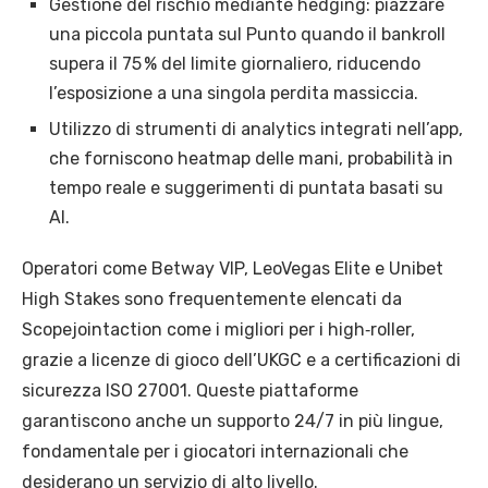
Gestione del rischio mediante hedging: piazzare
una piccola puntata sul Punto quando il bankroll
supera il 75 % del limite giornaliero, riducendo
l’esposizione a una singola perdita massiccia.
Utilizzo di strumenti di analytics integrati nell’app,
che forniscono heatmap delle mani, probabilità in
tempo reale e suggerimenti di puntata basati su
AI.
Operatori come Betway VIP, LeoVegas Elite e Unibet
High Stakes sono frequentemente elencati da
Scopejointaction come i migliori per i high‑roller,
grazie a licenze di gioco dell’UKGC e a certificazioni di
sicurezza ISO 27001. Queste piattaforme
garantiscono anche un supporto 24/7 in più lingue,
fondamentale per i giocatori internazionali che
desiderano un servizio di alto livello.