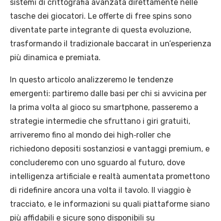
sistemi di crittografia avanzata direttamente nelle
tasche dei giocatori. Le offerte di free spins sono
diventate parte integrante di questa evoluzione,
trasformando il tradizionale baccarat in un’esperienza
più dinamica e premiata.
In questo articolo analizzeremo le tendenze
emergenti: partiremo dalle basi per chi si avvicina per
la prima volta al gioco su smartphone, passeremo a
strategie intermedie che sfruttano i giri gratuiti,
arriveremo fino al mondo dei high‑roller che
richiedono depositi sostanziosi e vantaggi premium, e
concluderemo con uno sguardo al futuro, dove
intelligenza artificiale e realtà aumentata promettono
di ridefinire ancora una volta il tavolo. Il viaggio è
tracciato, e le informazioni su quali piattaforme siano
più affidabili e sicure sono disponibili su