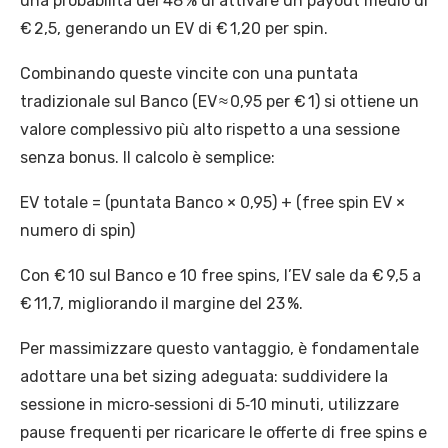
una probabilità del 48 % di attivare un payout medio di
€ 2,5, generando un EV di € 1,20 per spin.
Combinando queste vincite con una puntata
tradizionale sul Banco (EV ≈ 0,95 per € 1) si ottiene un
valore complessivo più alto rispetto a una sessione
senza bonus. Il calcolo è semplice:
EV totale = (puntata Banco × 0,95) + (free spin EV ×
numero di spin)
Con € 10 sul Banco e 10 free spins, l’EV sale da € 9,5 a
€ 11,7, migliorando il margine del 23 %.
Per massimizzare questo vantaggio, è fondamentale
adottare una bet sizing adeguata: suddividere la
sessione in micro‑sessioni di 5‑10 minuti, utilizzare
pause frequenti per ricaricare le offerte di free spins e