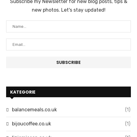
Subscribe my Newsletter for new blog posts, tips &
new photos. Let's stay updated!
KATEGORIE
balancemeals.co.uk
(1)
bijoucoffee.co.uk
(1)