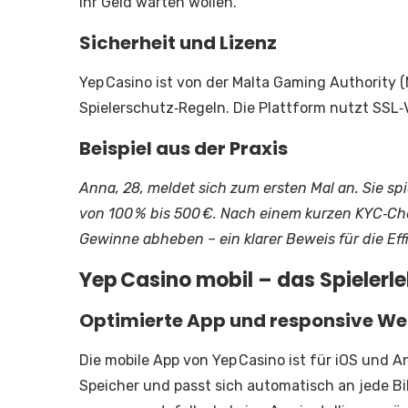
ihr Geld warten wollen.
Sicherheit und Lizenz
Yep Casino ist von der Malta Gaming Authority 
Spielerschutz‑Regeln. Die Plattform nutzt SSL
Beispiel aus der Praxis
Anna, 28, meldet sich zum ersten Mal an. Sie s
von 100 % bis 500 €. Nach einem kurzen KYC‑Che
Gewinne abheben – ein klarer Beweis für die Ef
Yep Casino mobil – das Spielerl
Optimierte App und responsive We
Die mobile App von Yep Casino ist für iOS und An
Speicher und passt sich automatisch an jede Bi