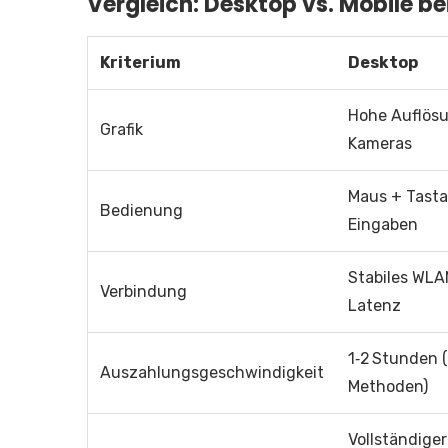
Vergleich: Desktop vs. Mobile be
Kriterium
Desktop
Hohe Auflös
Grafik
Kameras
Maus + Tastat
Bedienung
Eingaben
Stabiles WLA
Verbindung
Latenz
1‑2 Stunden (
Auszahlungsgeschwindigkeit
Methoden)
Vollständiger