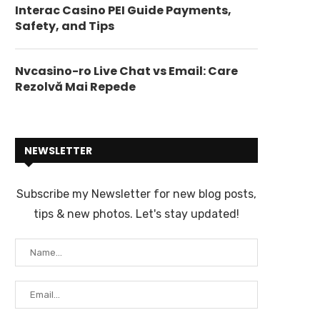
Interac Casino PEI Guide Payments,
Safety, and Tips
Nvcasino-ro Live Chat vs Email: Care
Rezolvă Mai Repede
NEWSLETTER
Subscribe my Newsletter for new blog posts,
tips & new photos. Let's stay updated!