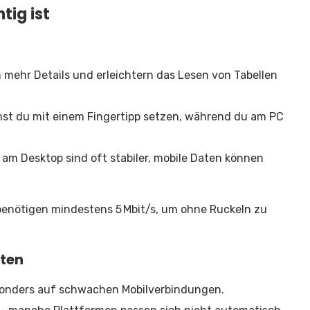
tig ist
n mehr Details und erleichtern das Lesen von Tabellen
nst du mit einem Fingertipp setzen, während du am PC
am Desktop sind oft stabiler, mobile Daten können
 benötigen mindestens 5 Mbit/s, um ohne Ruckeln zu
eten
onders auf schwachen Mobilverbindungen.