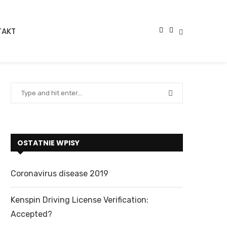
TAKT
OSTATNIE WPISY
Coronavirus disease 2019
Kenspin Driving License Verification:
Accepted?