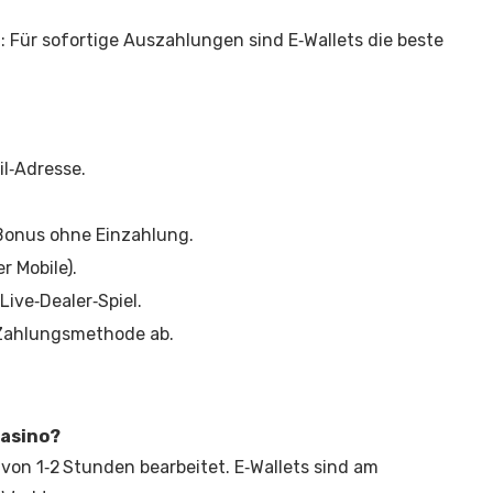
n
: Für sofortige Auszahlungen sind E‑Wallets die beste
il‑Adresse.
Bonus ohne Einzahlung.
r Mobile).
Live‑Dealer‑Spiel.
 Zahlungsmethode ab.
Casino?
on 1‑2 Stunden bearbeitet. E‑Wallets sind am