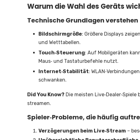
Warum die Wahl des Geräts wich
Technische Grundlagen verstehen
Bildschirmgröße
: Größere Displays zeige
und Wetttabellen.
Touch‑Steuerung
: Auf Mobilgeräten kan
Maus‑ und Tastaturbefehle nutzt.
Internet‑Stabilität
: WLAN‑Verbindungen 
schwanken.
Did You Know?
Die meisten Live‑Dealer‑Spiele
streamen.
Spieler‑Probleme, die häufig auftr
Verzögerungen beim Live‑Stream
– bes