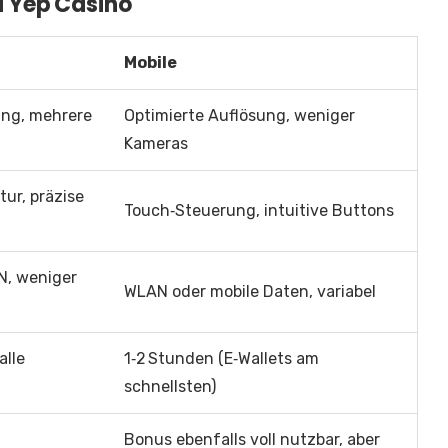
i Yep Casino
Mobile
ung, mehrere
Optimierte Auflösung, weniger
Kameras
ur, präzise
Touch‑Steuerung, intuitive Buttons
N, weniger
WLAN oder mobile Daten, variabel
alle
1‑2 Stunden (E‑Wallets am
schnellsten)
Bonus ebenfalls voll nutzbar, aber