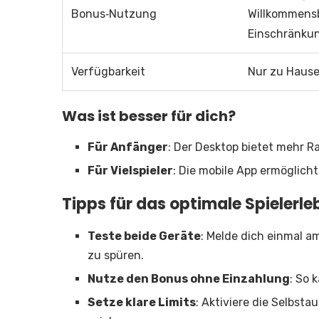
Bonus‑Nutzung
Willkommens
Einschränku
Verfügbarkeit
Nur zu Hause
Was ist besser für dich?
Für Anfänger
: Der Desktop bietet mehr R
Für Vielspieler
: Die mobile App ermöglicht
Tipps für das optimale Spielerle
Teste beide Geräte
: Melde dich einmal a
zu spüren.
Nutze den Bonus ohne Einzahlung
: So 
Setze klare Limits
: Aktiviere die Selbst