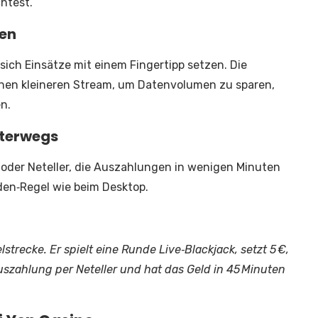
chtest.
len
sich Einsätze mit einem Fingertipp setzen. Die
inen kleineren Stream, um Datenvolumen zu sparen,
n.
nterwegs
ill oder Neteller, die Auszahlungen in wenigen Minuten
nden‑Regel wie beim Desktop.
lstrecke. Er spielt eine Runde
Live‑Blackjack
, setzt 5 €,
uszahlung per Neteller und hat das Geld in 45 Minuten