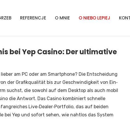
RZEB
REFERENCJE
O MNIE
O NIEBO LEPIEJ
KON
is bei Yep Casino: Der ultimative
ich lieber am PC oder am Smartphone? Die Entscheidung
on der Grafikqualität bis zur Geschwindigkeit von Ein‑
m suchst, die sowohl auf dem Desktop als auch mobil
asino die Antwort. Das Casino kombiniert schnelle
angreiches Live‑Dealer‑Portfolio, das auf beiden
ele bei Yep und sofort sehen, wie nahtlos das System