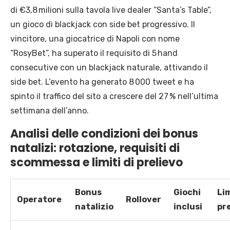
di €3,8 milioni sulla tavola live dealer “Santa’s Table”,
un gioco di blackjack con side bet progressivo. Il
vincitore, una giocatrice di Napoli con nome
“RosyBet”, ha superato il requisito di 5 hand
consecutive con un blackjack naturale, attivando il
side bet. L’evento ha generato 8 000 tweet e ha
spinto il traffico del sito a crescere del 27 % nell’ultima
settimana dell’anno.
Analisi delle condizioni dei bonus
natalizi: rotazione, requisiti di
scommessa e limiti di prelievo
Bonus
Giochi
Li
Operatore
Rollover
natalizio
inclusi
pr