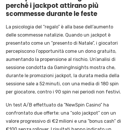
perché i jackpot attirano più
scommesse durante le feste
La psicologia del “regalo” è alla base dell’aumento
delle scommesse natalizie. Quando un jackpot è
presentato come un “presento di Natale”, i giocatori
percepiscono l’opportunità come un dono gratuito,
aumentando la propensione al rischio. Un’analisi di
sessione condotta da GamingInsights mostra che,
durante le promozioni jackpot, la durata media della
sessione sale a 52 minuti, con una media di 180 spin
per giocatore, contro i 90 spin nei periodi non festivi.
Un test A/B effettuato da “NewSpin Casino” ha
confrontato due offerte: una “solo jackpot” con un
valore progressivo di €2 milioni e una “bonus cash” di
€100 senza rollover. I risultati hanno indicato un