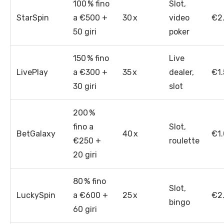
100 % fino
Slot,
StarSpin
a €500 +
30 x
video
€2
50 giri
poker
150 % fino
Live
LivePlay
a €300 +
35 x
dealer,
€1
30 giri
slot
200 %
fino a
Slot,
BetGalaxy
40 x
€1
€250 +
roulette
20 giri
80 % fino
Slot,
LuckySpin
a €600 +
25 x
€2
bingo
60 giri