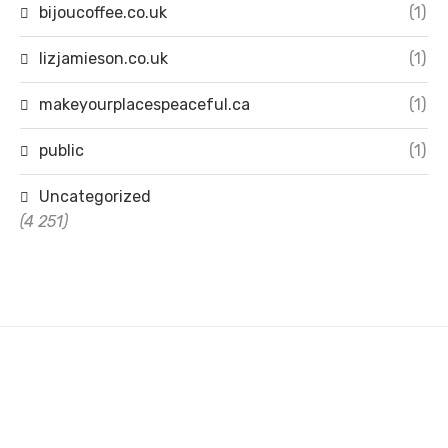
bijoucoffee.co.uk
(1)
lizjamieson.co.uk
(1)
makeyourplacespeaceful.ca
(1)
public
(1)
Uncategorized
(4 251)