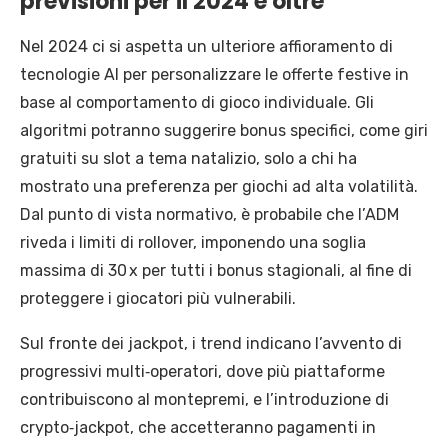
previsioni per il 2024 e oltre
Nel 2024 ci si aspetta un ulteriore affioramento di
tecnologie AI per personalizzare le offerte festive in
base al comportamento di gioco individuale. Gli
algoritmi potranno suggerire bonus specifici, come giri
gratuiti su slot a tema natalizio, solo a chi ha
mostrato una preferenza per giochi ad alta volatilità.
Dal punto di vista normativo, è probabile che l’ADM
riveda i limiti di rollover, imponendo una soglia
massima di 30 x per tutti i bonus stagionali, al fine di
proteggere i giocatori più vulnerabili.
Sul fronte dei jackpot, i trend indicano l’avvento di
progressivi multi‑operatori, dove più piattaforme
contribuiscono al montepremi, e l’introduzione di
crypto‑jackpot, che accetteranno pagamenti in